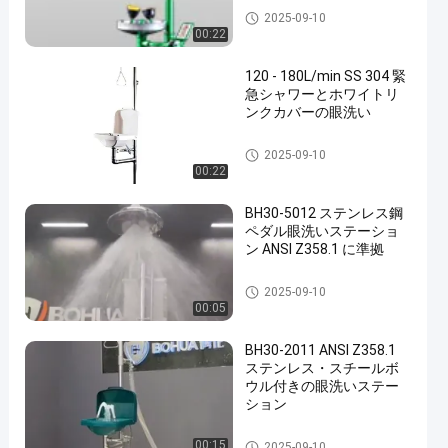
緊急 シャワー と 目 洗い
2025-09-10
00:22
120 - 180L/min SS 304 緊
急シャワーとホワイトリ
ンクカバーの眼洗い
緊急 シャワー と 目 洗い
2025-09-10
00:22
BH30-5012 ステンレス鋼
ペダル眼洗いステーショ
ン ANSI Z358.1 に準拠
緊急 シャワー と 目 洗い
2025-09-10
00:05
BH30-2011 ANSI Z358.1
ステンレス・スチールボ
ウル付きの眼洗いステー
ション
緊急 シャワー と 目 洗い
00:15
2025-09-10