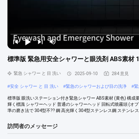
標準版 緊急用安全シャワーと眼洗剤 ABS素材 1.5
緊急 シャワー と 目 洗い
2025-09-10
284 意見
#
安全 シャワー と 目 洗い
#
緊急のシャワーおよび目の洗浄
#
緊
標準版 眼洗いステーション付き緊急シャワー ABS素材 (黄色) 構成
輝く標識 シャワーヘッド 普通のシャワーヘッド 回転式噴霧頭 (オプシ
準の磨き法で 304型不?? 鋼 高光輝く304型ステンレス鋼 ステンレス
訪問者のメッセージ