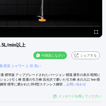
L/min以上
今雑談しなさい
シェアする
急 防災 シャワー と 目 洗い
要素 標準版 アップグレードされたバージョン 標識 通常の表示 暗闇に
ョン) 引く棒 普通の引力棒 高光沢で磨いた引力棒 水の入口 tee 標
鋼管 標準に磨かれた304型ステンレス鋼管 ...
お問い合わせ
メッセージを残してください.