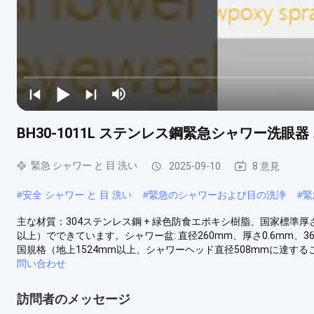
BH30-1011L ステンレス鋼緊急シャワー洗
緊急 シャワー と 目 洗い
2025-09-10
8 意見
#
安全 シャワー と 目 洗い
#
緊急のシャワーおよび目の洗浄
#
緊
主な材質：304ステンレス鋼 + 緑色防食エポキシ樹脂、国家標準厚
以上）でできています。シャワー盆: 直径260mm、厚さ0.6mm
国規格（地上1524mm以上、シャワーヘッド直径508mmに達する
問い合わせ
訪問者のメッセージ