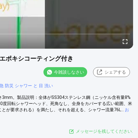
眼器 エポキシコーティング付き
今雑談しなさい
シェアする
急 防災 シャワー と 目 洗い
さ3mm。製品説明：全体がSS304ステンレス鋼（ニッケル含有量8%
、360度回転シャワーヘッド、死角なし、全身をカバーする広い範囲、米
ことが要求される）を満たし、それを超える、シャワー流量76L...
お
メッセージを残してください.