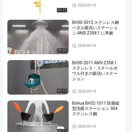
緊急 シャワー と 目 洗い
2025-09-10
00:22
BH30-5012 ステンレス鋼
ペダル眼洗いステーショ
ン ANSI Z358.1 に準拠
緊急 シャワー と 目 洗い
2025-09-10
00:05
BH30-2011 ANSI Z358.1
ステンレス・スチールボ
ウル付きの眼洗いステー
ション
緊急 シャワー と 目 洗い
00:15
2025-09-10
Bohua BH32-1011 防腐縦
型洗眼ステーション 304
ステンレス鋼
緊急 シャワー と 目 洗い
2025-09-10
00:12