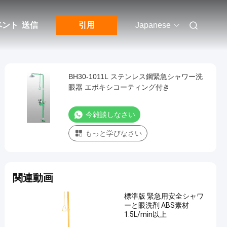
ベント
送信
引用
Japanese
BH30-1011L ステンレス鋼緊急シャワー洗
眼器 エポキシコーティング付き
今雑談しなさい
もっと学びなさい
関連動画
標準版 緊急用安全シャワ
ーと眼洗剤 ABS素材
1.5L/min以上