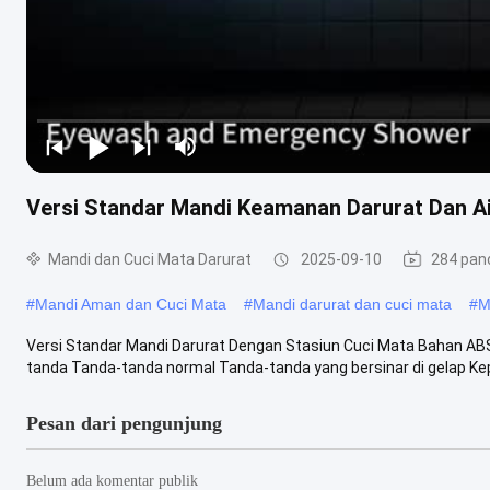
Versi Standar Mandi Keamanan Darurat Dan Ai
Mandi dan Cuci Mata Darurat
2025-09-10
284 pan
#
Mandi Aman dan Cuci Mata
#
Mandi darurat dan cuci mata
#
M
Versi Standar Mandi Darurat Dengan Stasiun Cuci Mata Bahan ABS
tanda Tanda-tanda normal Tanda-tanda yang bersinar di gelap Kepa
Pesan dari pengunjung
Belum ada komentar publik