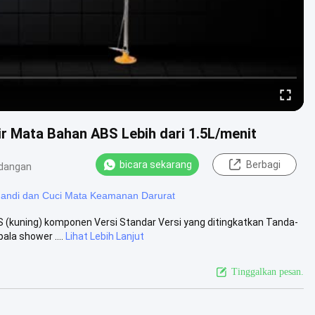
r Mata Bahan ABS Lebih dari 1.5L/menit
bicara sekarang
Berbagi
dangan
andi dan Cuci Mata Keamanan Darurat
 (kuning) komponen Versi Standar Versi yang ditingkatkan Tanda-
la shower ....
Lihat Lebih Lanjut
Tinggalkan pesan.