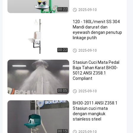
Mandi dan Cuci Mata Darurat
00:22
2025-09-10
120 - 180L/menit SS 304
Mandi darurat dan
eyewash dengan penutup
linkage putih
Mandi dan Cuci Mata Darurat
00:22
2025-09-10
Stasiun Cuci Mata Pedal
Baja Tahan Karat BH30-
5012 ANSI Z358.1
Compliant
Mandi dan Cuci Mata Darurat
00:05
2025-09-10
BH30-2011 ANSI Z358.1
Stasiun cuci mata
dengan mangkuk
stainless steel
Mandi dan Cuci Mata Darurat
00:15
2025-09-10