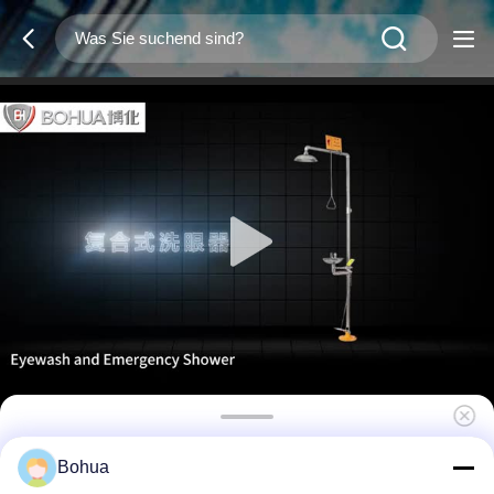
Standard-Version Notfall-Sicherheitsdusche
Bohua
und Augenwasser ABS-Material über 1,5