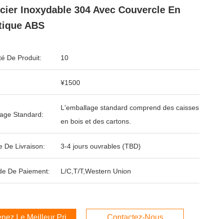
cier Inoxydable 304 Avec Couvercle En
tique ABS
té De Produit:
10
¥1500
L'emballage standard comprend des caisses
age Standard:
en bois et des cartons.
e De Livraison:
3-4 jours ouvrables (TBD)
e De Paiement:
L/C,T/T,Western Union
nez Le Meilleur Prix
Contactez-Nous