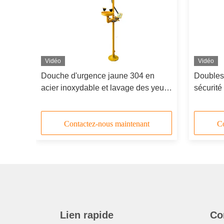
Vidéo
Vidéo
Douche d'urgence jaune 304 en
Doubles
dable
acier inoxydable et lavage des yeux
sécurité
ation
avec alarme sonore et lumineuse
lavage d
e
inoxyda
Contactez-nous maintenant
Co
Lien rapide
Co