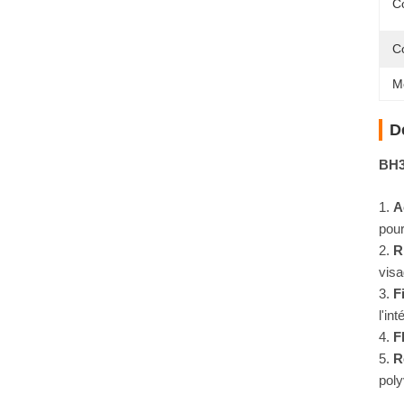
C
C
M
D
BH3
A
pour
R
visa
F
l'in
F
R
poly