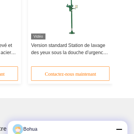
Vidéo
evé et
Version standard Station de lavage
acier
des yeux sous la douche d'urgence
Matériau ABS Couleur verte
ant
Contactez-nous maintenant
re newsletter
Bohua