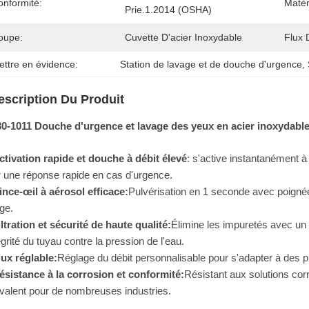
onformité:
Matér
Prie.1.2014 (OSHA)
oupe:
Cuvette D'acier Inoxydable
Flux 
ettre en évidence:
Station de lavage et de douche d'urgence
, 
escription Du Produit
0-1011 Douche d'urgence et lavage des yeux en acier inoxydable
ctivation rapide et douche à débit élevé
: s'active instantanément à 
 une réponse rapide en cas d'urgence.
ince-œil à aérosol efficace:
Pulvérisation en 1 seconde avec poignée
ge.
iltration et sécurité de haute qualité:
Élimine les impuretés avec un 
tégrité du tuyau contre la pression de l'eau.
lux réglable:
Réglage du débit personnalisable pour s'adapter à des pr
ésistance à la corrosion et conformité:
Résistant aux solutions cor
valent pour de nombreuses industries.