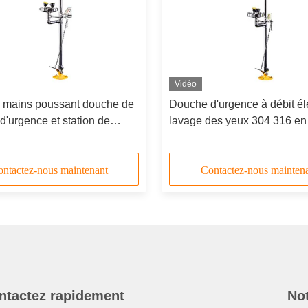
Vidéo
 mains poussant douche de
Douche d'urgence à débit él
 d'urgence et station de
lavage des yeux 304 316 en 
es yeux 304 acier
inoxydable double tête de
ble
pulvérisation
ntactez-nous maintenant
Contactez-nous mainten
ntactez rapidement
Not