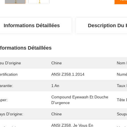
Informations Détaillées
Description Du 
nformations Détaillées
eu D'origine
Chine
Nom 
rtification
ANSI Z358.1.2014
Numé
arantie:
1 An
Taux 
Compound Eyewash Et Douche 
aper:
Tête 
D'urgence
ys D'origine:
Chine
Soup
ANSI Z358. Je Vous En 