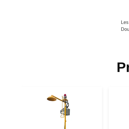
Les
Dou
P