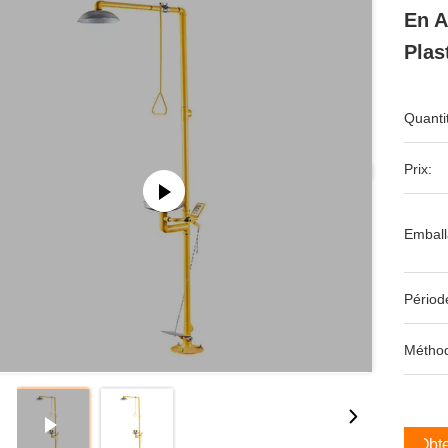
En A
Plas
Quanti
Prix:
Emball
Périod
Méthod
Obte