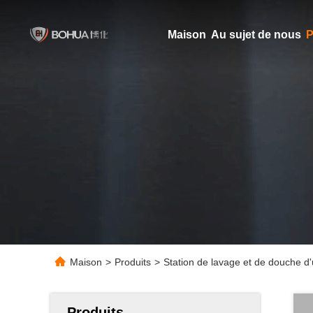
Maison
Au sujet de nous
P
Maison
>
Produits
>
Station de lavage et de douche d
Produits