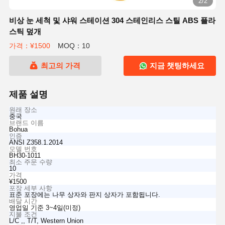
2/2
비상 눈 세척 및 샤워 스테이션 304 스테인리스 스틸 ABS 플라
스틱 덮개
가격：¥1500
MOQ：10
최고의 가격
지금 챗팅하세요
제품 설명
원래 장소
중국
브랜드 이름
Bohua
인증
ANSI Z358.1.2014
모델 번호
BH30-1011
최소 주문 수량
10
가격
¥1500
포장 세부 사항
표준 포장에는 나무 상자와 판지 상자가 포함됩니다.
배달 시간
영업일 기준 3~4일(미정)
지불 조건
L/C ,, T/T, Western Union