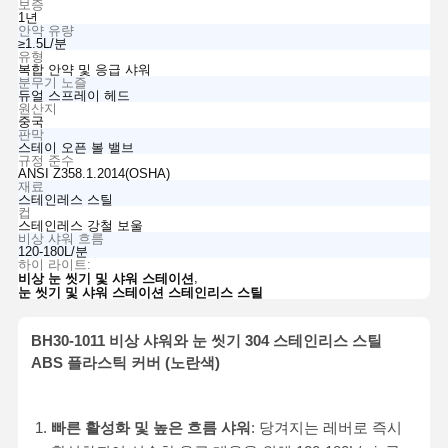
보증
1년
안약 유량
≥1.5L/분
유형
복합 안약 및 응급 샤워
분무기 노즐
듀얼 스프레이 헤드
원산지
중국
판막
스테이 오픈 볼 밸브
규정 준수
ANSI Z358.1.2014(OSHA)
재료
스테인레스 스틸
컵
스테인레스 강철 보울
비상 샤워 흐름
120-180L/분
하이 라이트:
,
비상 눈 씻기 및 샤워 스테이션
눈 씻기 및 샤워 스테이션 스테인리스 스틸
BH30-1011 비상 샤워와 눈 씻기 304 스테인리스 스틸
ABS 플라스틱 커버 (노란색)
빠른 활성화 및 높은 흐름 샤워
: 당겨지는 레버로 즉시