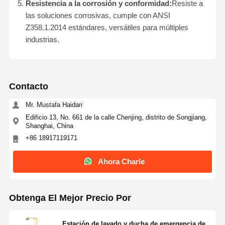
Resistencia a la corrosión y conformidad:
Resiste a
las soluciones corrosivas, cumple con ANSI
Z358.1.2014 estándares, versátiles para múltiples
industrias.
Contacto
Mr. Mustafa Haidari
Edificio 13, No. 661 de la calle Chenjing, distrito de Songjiang,
Shanghai, China
+86 18917119171
Ahora Charle
Hogar
Productos
Acerca De
Visita A La
Obtenga El Mejor Precio Por
Nosotros
Fábrica
Estación de lavado y ducha de emergencia de