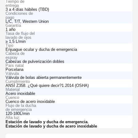
Tiempo de
entrega
3 a 4 días hábiles (TBD)
Condiciones de
pago
L/C, T/T, Western Union
Garantía
1 año
Tasa de flujo del
lavado de ojos
≥ 1,5 L/min
Tipo
Enjuague ocular y ducha de emergencia
Cabeza de
espray
Cabezas de pulverización dobles
País natal
Porcelana
Válvula
Válvula de bolas abierta permanentemente
Cumplimiento
ANSI Z358. ¿Qué quiere decir?1.2014 (OSHA)
Material
Acero inoxidable
Cuenco
Cuenco de acero inoxidable
Flujo de la ducha
de emergencia
120-180L/min
Alta luz:
,
Estación de lavado y ducha de emergencia
Estación de lavado y ducha de acero inoxidable