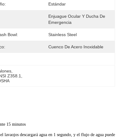
ño:
Estándar
Enjuague Ocular Y Ducha De 
Emergencia
ash Bowl:
Stainless Steel
co:
Cuenco De Acero Inoxidable
alones
, 
ANSI Z358.1
, 
 OSHA
ante 15 minutos
, el lavaojos descargará agua en 1 segundo, y el flujo de agua puede