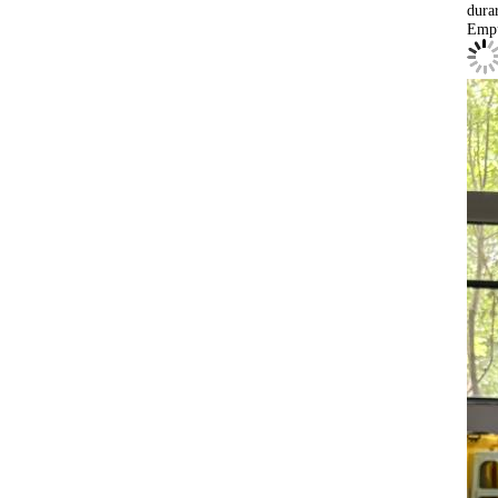
dura
Empu