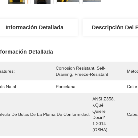
Información Detallada
Descripción Del 
nformación Detallada
Corrosion Resistant, Self-
eatures:
Métod
Draining, Freeze-Resistant
ís Natal:
Porcelana
Color
ANSI Z358. 
¿Qué 
Quiere 
álvula De Bolas De La Pluma De Conformidad:
Cabe
Decir?
1.2014 
(OSHA)