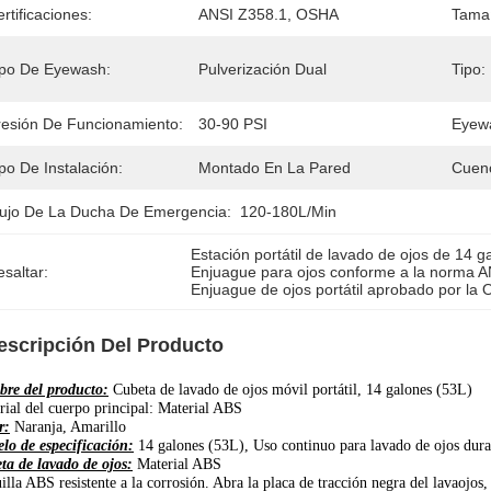
rtificaciones:
ANSI Z358.1, OSHA
Tama
ipo De Eyewash:
Pulverización Dual
Tipo:
resión De Funcionamiento:
30-90 PSI
Eyew
po De Instalación:
Montado En La Pared
Cuen
lujo De La Ducha De Emergencia:
120-180L/min
Estación portátil de lavado de ojos de 14 g
saltar:
Enjuague para ojos conforme a la norma 
Enjuague de ojos portátil aprobado por la
escripción Del Producto
re del producto:
Cubeta de lavado de ojos móvil portátil, 14 galones (53L)
rial del cuerpo principal: Material ABS
r:
Naranja, Amarillo
lo de especificación:
14 galones (53L), Uso continuo para lavado de ojos dur
ta de lavado de ojos:
Material ABS
illa ABS resistente a la corrosión. Abra la placa de tracción negra del lavaojos