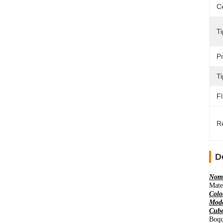
Ce
T
P
Ti
F
Re
D
Nomb
Mate
Colo
Mode
Cube
Boqu