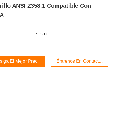
illo ANSI Z358.1 Compatible Con
A
¥1500
iga El Mejor Precio
Éntrenos En Contacto Con