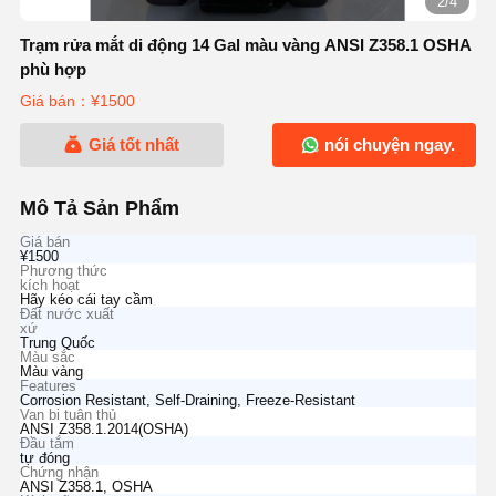
2/4
Trạm rửa mắt di động 14 Gal màu vàng ANSI Z358.1 OSHA
phù hợp
Giá bán：¥1500
Giá tốt nhất
nói chuyện ngay.
Mô Tả Sản Phẩm
Giá bán
¥1500
Phương thức
kích hoạt
Hãy kéo cái tay cầm
Đất nước xuất
xứ
Trung Quốc
Màu sắc
Màu vàng
Features
Corrosion Resistant, Self-Draining, Freeze-Resistant
Van bi tuân thủ
ANSI Z358.1.2014(OSHA)
Đầu tắm
tự đóng
Chứng nhận
ANSI Z358.1, OSHA