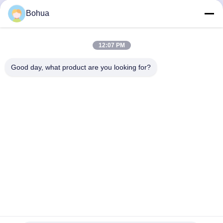
Bohua
Kiểm Soát
LIÊN HỆ VỚI
Tin Tức
Các Vụ Án
Chất Lượng
CHÚNG TÔI
12:07 PM
Good day, what product are you looking for?
Blog
Nói Chuyện
Ngay.
Tắm khẩn cấp và rửa mắt
Nước rửa mắt cường lực
Trạm rửa mắt gắn tường
Chi Tiết Liên Lạc
Trạm rửa mắt trên bàn
Mr. Mustafa Haidari
Trạm rửa mắt chân