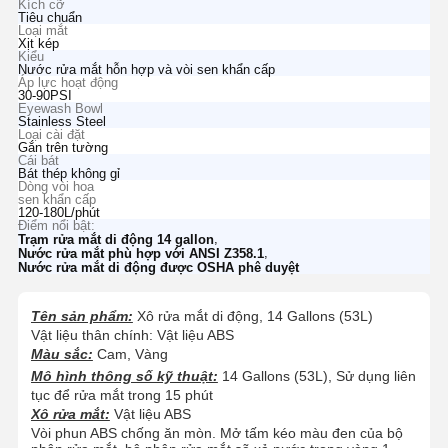
Kích cỡ
Tiêu chuẩn
Loại mắt
Xịt kép
Kiểu
Nước rửa mắt hỗn hợp và vòi sen khẩn cấp
Áp lực hoạt động
30-90PSI
Eyewash Bowl
Stainless Steel
Loại cài đặt
Gắn trên tường
Cái bát
Bát thép không gỉ
Dòng vòi hoa
sen khẩn cấp
120-180L/phút
Điểm nổi bật:
,
Trạm rửa mắt di động 14 gallon
,
Nước rửa mắt phù hợp với ANSI Z358.1
Nước rửa mắt di động được OSHA phê duyệt
Tên sản phẩm:
Xô rửa mắt di động, 14 Gallons (53L)
Vật liệu thân chính: Vật liệu ABS
Màu sắc:
Cam, Vàng
Mô hình thông số kỹ thuật:
14 Gallons (53L), Sử dụng liên
tục để rửa mắt trong 15 phút
Xô rửa mắt:
Vật liệu ABS
Vòi phun ABS chống ăn mòn. Mở tấm kéo màu đen của bộ