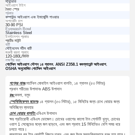
স্ট্যান্ডার্ড
আইওয়াশ টাইপ
দ্বৈত স্প্রে
প্রকার
কম্পাউন্ড আইওয়াশ এবং ইমার্জেন্সি শাওয়ার
অপারেটিং চাপ
30-90 PSI
Eyewash Bowl
Stainless Steel
ইনস্টলেশন প্রকার
প্রাচীর মাউন্ট
বাটি
স্টেইনলেস স্টীল বাটি
জরুরী ঝরনা প্রবাহ
120-180L/মিনিট
লক্ষণীয় করা:
,
,
পোর্টেবল আইওয়াশ স্টেশন ১৪ গ্যালন
ANSI Z358.1 কমপ্লায়েন্ট আইওয়াশ
OSHA অনুমোদিত পোর্টেবল আইওয়াশ
পণ্যের নামঃ
পোর্টেবল মোবাইল আইওয়াশ বালতি, ১৪ গ্যালন (৫৩ লিটার)
প্রধান শরীরের উপাদানঃ ABS উপাদান
রঙ:
কমলা, হলুদ
স্পেসিফিকেশন মডেলঃ
১৪ গ্যালন (৫৩ লিটার), ১৫ মিনিটের জন্য চোখ ধোয়ার জন্য
অবিচ্ছিন্ন ব্যবহার
চোখ ধোয়ার বালতি:
এবিএস উপাদান
ক্ষয় প্রতিরোধী এবিএস ডোজেল। চোখের ওয়াশের কালো টান প্লেটটি খুলুন, চোখের
ওয়াশ 1 সেকেন্ডের মধ্যে জল ছাড়বে, এবং জল প্রবাহ 15 মিনিটেরও বেশি সময় ধরে
চলতে পারে।
ব্যবহারের পর টান প্লেটটি পিছনে চাপুন, এবং জল উৎস স্বয়ংক্রিয়ভাবে বন্ধ হয়ে যাবে।