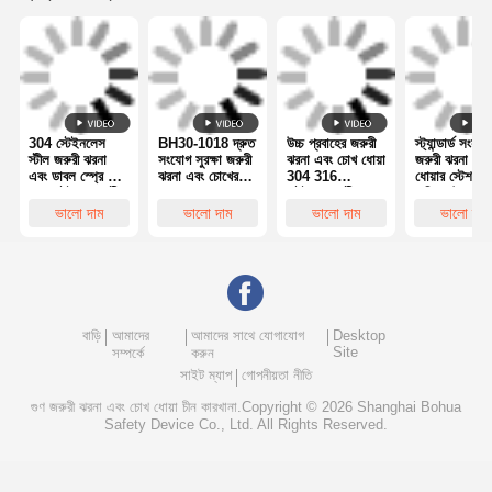
বিল্ডিং ১৩, নং ৬৬১ চেনজিং রোড, সানজিয়াং জেলা, সাংহাই, চীন
+86 18917119171
মান নিয়ন্ত্রণ
যোগাযোগ করুন
খবর
মামলা
এখন চ্যাট করুন
এর সেরা মূল্য পান
ব্লগ
এখন চ্যাট করুন
পোর্টেবল আইওয়াশ স্টেশন ১৪ গ্যালন হলুদ ANSI Z358.1
OSHA কমপ্লায়েন্ট
জরুরী ঝরনা এবং চোখ ধোয়া
টেম্পারড ওয়াটার আইওয়াশ
চালিয়ে
দেওয়াল মাউন্ট করা চোখ ধোয়ার স্টেশন
কাউন্টারটপ আই ওয়াশ স্টেশন
প্রস্তাবিত পণ্য
ফুট পেডাল আইওয়াশ স্টেশন
বন্ধ চোখ ধোয়ার স্টেশন