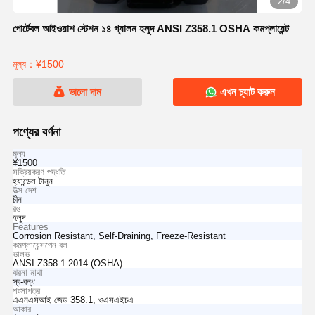
2/4
পোর্টেবল আইওয়াশ স্টেশন ১৪ গ্যালন হলুদ ANSI Z358.1 OSHA কমপ্লায়েন্ট
মূল্য：¥1500
ভালো দাম
এখন চ্যাট করুন
পণ্যের বর্ণনা
মূল্য
¥1500
সক্রিয়করণ পদ্ধতি
হ্যান্ডেল টানুন
উত্স দেশ
চীন
রঙ
হলুদ
Features
Corrosion Resistant, Self-Draining, Freeze-Resistant
কমপ্লায়েন্সপেন বল
ভালভ
ANSI Z358.1.2014 (OSHA)
ঝরনা মাথা
স্ব-বন্ধ
শংসাপত্র
এএনএসআই জেড 358.1, ওএসএইচএ
আকার