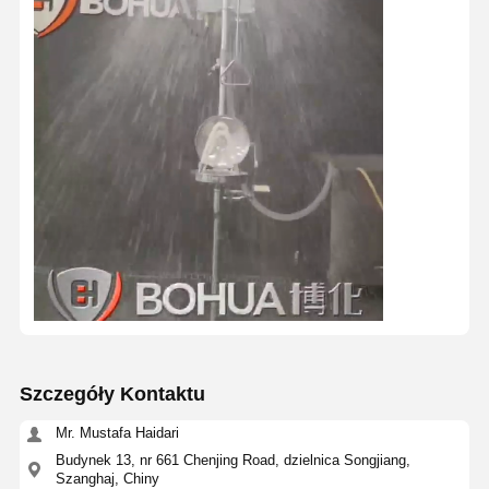
Zamknięta stacja do mycia oczu
Ogrzewanie elektryczne do przemywania oczu
Odporna na zamarzanie lakier do oczu
Przenośny zmywarka do oczu awaryjna
Zindywidualizowana myjka do oczu
Części zamienne do płukania oczu
Szczegóły Kontaktu
Mr. Mustafa Haidari
Budynek 13, nr 661 Chenjing Road, dzielnica Songjiang,
Szanghaj, Chiny