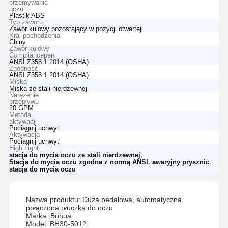
przemywania
oczu
Plastik ABS
Typ zaworu
Zawór kulowy pozostający w pozycji otwartej
Kraj pochodzenia
Chiny
Zawór kulowy
Compliancepen
ANSI Z358.1.2014 (OSHA)
Zgodność
ANSI Z358.1.2014 (OSHA)
Miska
Miska ze stali nierdzewnej
Natężenie
przepływu
20 GPM
Metoda
aktywacji
Pociągnij uchwyt
Aktywacja
Pociągnij uchwyt
High Light:
,
stacja do mycia oczu ze stali nierdzewnej
,
,
Stacja do mycia oczu zgodna z normą ANSI
awaryjny prysznic
stacja do mycia oczu
Nazwa produktu: Duża pedałowa, automatyczna,
połączona płuczka do oczu
Marka: Bohua
Model: BH30-5012