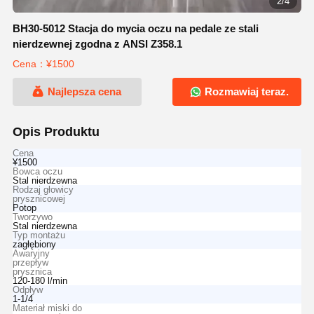
2/4
BH30-5012 Stacja do mycia oczu na pedale ze stali
nierdzewnej zgodna z ANSI Z358.1
Cena：¥1500
Najlepsza cena
Rozmawiaj teraz.
Opis Produktu
Cena
¥1500
Bowca oczu
Stal nierdzewna
Rodzaj głowicy
prysznicowej
Potop
Tworzywo
Stal nierdzewna
Typ montażu
zagłębiony
Awaryjny
przepływ
prysznica
120-180 l/min
Odpływ
1-1/4
Materiał miski do