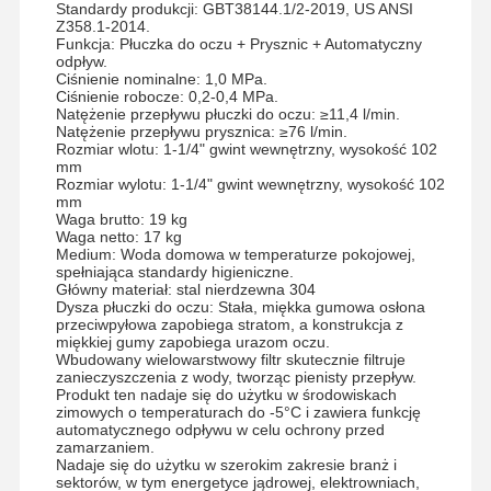
Standardy produkcji: GBT38144.1/2-2019, US ANSI
Z358.1-2014.
Funkcja: Płuczka do oczu + Prysznic + Automatyczny
odpływ.
Ciśnienie nominalne: 1,0 MPa.
Ciśnienie robocze: 0,2-0,4 MPa.
Natężenie przepływu płuczki do oczu: ≥11,4 l/min.
Natężenie przepływu prysznica: ≥76 l/min.
Rozmiar wlotu: 1-1/4" gwint wewnętrzny, wysokość 102
mm
Rozmiar wylotu: 1-1/4" gwint wewnętrzny, wysokość 102
mm
Waga brutto: 19 kg
Waga netto: 17 kg
Medium: Woda domowa w temperaturze pokojowej,
spełniająca standardy higieniczne.
Główny materiał: stal nierdzewna 304
Dysza płuczki do oczu: Stała, miękka gumowa osłona
przeciwpyłowa zapobiega stratom, a konstrukcja z
miękkiej gumy zapobiega urazom oczu.
Wbudowany
wielowarstwowy filtr skutecznie filtruje
zanieczyszczenia z wody, tworząc pienisty przepływ.
Produkt ten nadaje się do użytku w środowiskach
zimowych o temperaturach do -5°C i zawiera funkcję
automatycznego odpływu w celu ochrony przed
zamarzaniem.
Nadaje się do użytku w szerokim zakresie branż i
sektorów, w tym energetyce jądrowej, elektrowniach,