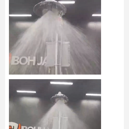
Kontrola
Skontaktuj
Wiadomości
Sprawy
Jakości
Się Z Nami
Blog
Rozmawiaj
Teraz.
Nagły prysznic i myj oczy
Płyn do przemywania oczu wodą hartowaną
Stacja do mycia oczu na ścianie
Stacja do mycia oczu z pulpitu
Stacja do mycia oczu na pedale stóp