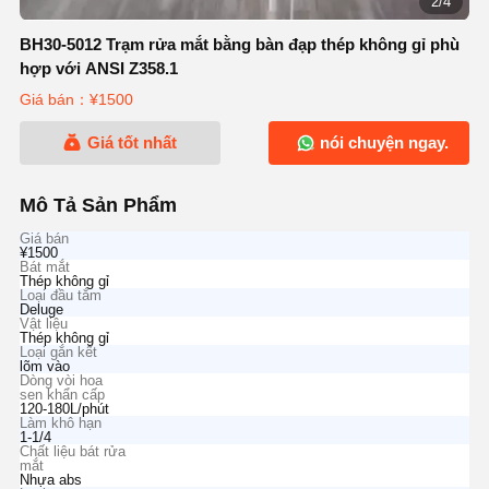
2/4
BH30-5012 Trạm rửa mắt bằng bàn đạp thép không gỉ phù
hợp với ANSI Z358.1
Giá bán：¥1500
Giá tốt nhất
nói chuyện ngay.
Mô Tả Sản Phẩm
Giá bán
¥1500
Bát mắt
Thép không gỉ
Loại đầu tắm
Deluge
Vật liệu
Thép không gỉ
Loại gắn kết
lõm vào
Dòng vòi hoa
sen khẩn cấp
120-180L/phút
Làm khô hạn
1-1/4
Chất liệu bát rửa
mắt
Nhựa abs