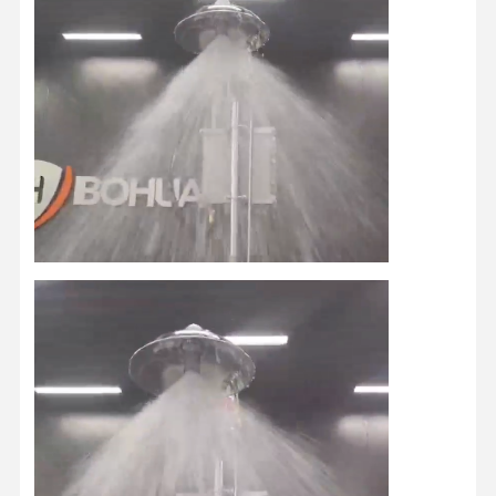
Trang Chủ
Các Sản
Về Chúng
Tham Quan
Phẩm
Tôi
Nhà Máy