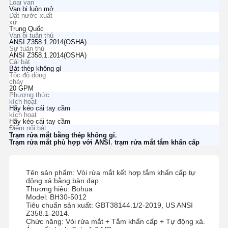
Loại van
Van bi luôn mở
Đất nước xuất
xứ
Trung Quốc
Van bi tuân thủ
ANSI Z358.1.2014(OSHA)
Sự tuân thủ
ANSI Z358.1.2014(OSHA)
Cái bát
Bát thép không gỉ
Tốc độ dòng
chảy
20 GPM
Phương thức
kích hoạt
Hãy kéo cái tay cầm
kích hoạt
Hãy kéo cái tay cầm
Điểm nổi bật:
,
Trạm rửa mắt bằng thép không gỉ
,
Trạm rửa mắt phù hợp với ANSI
trạm rửa mắt tắm khẩn cấp
Tên sản phẩm: Vòi rửa mắt kết hợp tắm khẩn cấp tự
động xả bằng bàn đạp
Thương hiệu: Bohua
Model: BH30-5012
Tiêu chuẩn sản xuất: GBT38144.1/2-2019, US ANSI
Z358.1-2014.
Chức năng: Vòi rửa mắt + Tắm khẩn cấp + Tự động xả.