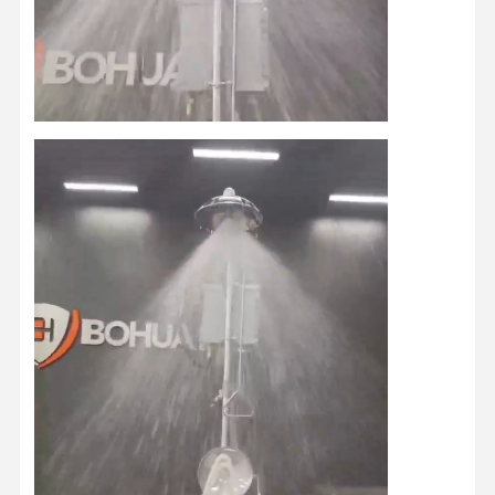
Kiểm Soát
LIÊN HỆ VỚI
Tin Tức
Các Vụ Án
Chất Lượng
CHÚNG TÔI
Blog
Nói Chuyện
Ngay.
Tắm khẩn cấp và rửa mắt
Nước rửa mắt cường lực
Trạm rửa mắt gắn tường
Trạm rửa mắt trên bàn
Trạm rửa mắt chân