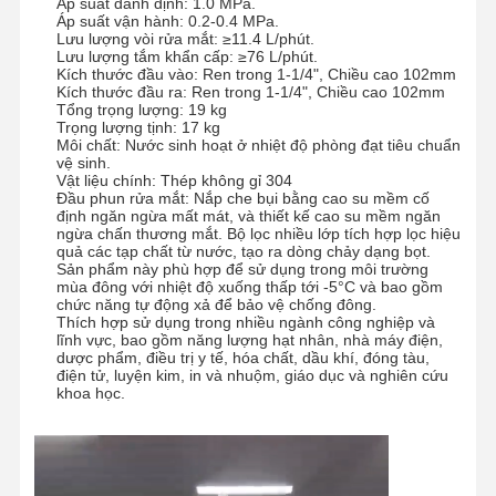
Áp suất danh định: 1.0 MPa.
Áp suất vận hành: 0.2-0.4 MPa.
Lưu lượng vòi rửa mắt: ≥11.4 L/phút.
Lưu lượng tắm khẩn cấp: ≥76 L/phút.
Kích thước đầu vào: Ren trong 1-1/4", Chiều cao 102mm
Kích thước đầu ra: Ren trong 1-1/4", Chiều cao 102mm
Tổng trọng lượng: 19 kg
Trọng lượng tịnh: 17 kg
Môi chất: Nước sinh hoạt ở nhiệt độ phòng đạt tiêu chuẩn
vệ sinh.
Vật liệu chính: Thép không gỉ 304
Đầu phun rửa mắt: Nắp che bụi bằng cao su mềm cố
định ngăn ngừa mất mát, và thiết kế cao su mềm ngăn
ngừa chấn thương mắt. Bộ lọc nhiều lớp tích hợp
lọc hiệu
quả các tạp chất từ nước, tạo ra dòng chảy dạng bọt.
Sản phẩm này phù hợp để sử dụng trong môi trường
mùa đông với nhiệt độ xuống thấp tới -5°C và bao gồm
chức năng tự động xả để bảo vệ chống đông.
Thích hợp sử dụng trong nhiều ngành công nghiệp và
lĩnh vực, bao gồm năng lượng hạt nhân, nhà máy điện,
dược phẩm,
điều trị y tế, hóa chất, dầu khí, đóng tàu,
điện tử, luyện kim, in và nhuộm, giáo dục và nghiên cứu
khoa học.