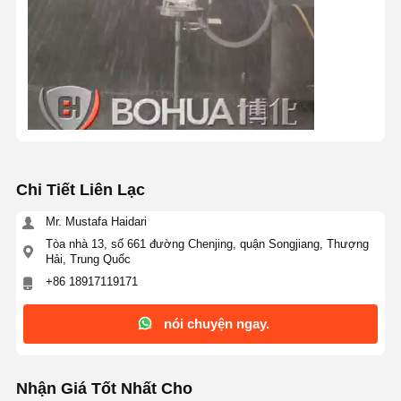
Trạm rửa mắt kín
Nước rửa mắt sưởi ấm bằng điện
Nước rửa mắt chống đông lạnh
Máy rửa mắt khẩn cấp di động
Máy rửa mắt tùy chỉnh
Chi Tiết Liên Lạc
Mr. Mustafa Haidari
Các bộ phận thay thế nước rửa mắt
Tòa nhà 13, số 661 đường Chenjing, quận Songjiang, Thượng
Hải, Trung Quốc
+86 18917119171
nói chuyện ngay.
Nhận Giá Tốt Nhất Cho