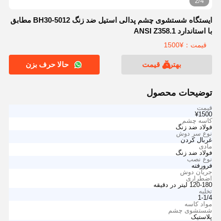
2/4
ایستگاه شستشوی چشم پدالی استیل ضد زنگ BH30-5012 مطابق
با استاندارد ANSI Z358.1
قیمت：¥1500
بهترین قیمت
حالا حرف بزن
توضیحات محصول
قیمت
¥1500
کاسه چشم
فولاد ضد زنگ
نوع سر دوش
غربال کردن
مادی
فولاد ضد زنگ
نوع نصب
فرورفته
جریان دوش
اضطراری
120-180 لیتر در دقیقه
تخلیه
1-1/4
مواد کاسه
شستشوی چشم
پلاستیک