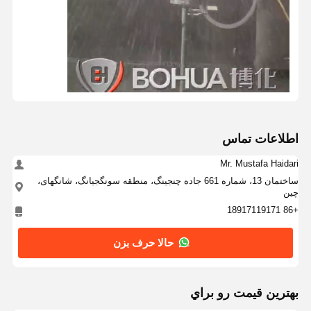
ایستگاه آبشوری چشم بسته
چشم شوی حرارتی برقی
آب شوینده چشم مقاوم به یخ
شستشوی چشم اضطراری قابل حمل
آب شوینده چشم سفارشی
اطلاعات تماس
قطعات جایگزین آبشوری چشم
Mr. Mustafa Haidari
ساختمان 13، شماره 661 جاده چنجینگ، منطقه سونگجیانگ، شانگهای،
چین
+86 18917119171
حالا حرف بزن
بهترين قيمت رو براي