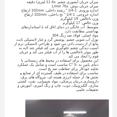
میزان جریان آبشوری چشم: ≥11.4 لیتری/ دقیقه
میزان جریان دوش: ≥76 L/min.
اندازه ورودی: 1-1/4 " رشته داخلی، 102mm ارتفاع
اندازه خروجی: 1-1/4 " نخ داخلی، 102mm ارتفاع
وزن ناخالص: 19 کیلوگرم
وزن خالص: 17 کیلوگرم
متوسط: آب خانگی در دمای اتاق که با استانداردهای
بهداشتی مطابقت دارد.
مواد اصلی: فولاد ضد زنگ 304
نوزل آب شویی چشم: پوشش گرد و غبار لاستیکی ثابت
مانع از از دست دادن می شود و طراحی لاستیکی نرم از
آسیب دیدگی چشم جلوگیری می کند.
فیلتر چند لایه به
طور موثر ناخالصی ها را از آب فیلتر می کند و جریان
فوم را ایجاد می کند.
این محصول برای استفاده در محیط های زمستانی با
دمای پایین به -5 °C مناسب است و شامل یک عملکرد
تخلیه خودکار برای حفاظت ضد یخ است.
مناسب برای استفاده در طیف گسترده ای از صنایع و
بخش ها، از جمله انرژی هسته ای، نیروگاه های برق،
داروسازی،
درمان پزشکی، مواد شیمیایی، نفت، کشتی
سازی، الکترونیک، ذوب، چاپ و رنگ آمیزی، آموزش و
تحقیقات علمی.