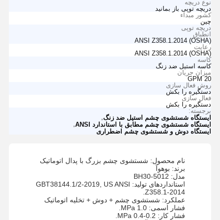
نوع دریچه
دریچه توپی باز بمانید
کشور مبداء
چین
دریچه توپی
انطباق
ANSI Z358.1.2014 (OSHA)
رعایت
ANSI Z358.1.2014 (OSHA)
کاسه
کاسه استیل ضد زنگ
میزان جریان
20 GPM
روش فعال سازی
دستگیره را بکش
فعال سازی
دستگیره را بکش
برجسته:
,
ایستگاه شستشوی چشم استیل ضد زنگ
,
ایستگاه شستشوی چشم مطابق با استاندارد ANSI
ایستگاه دوش و شستشوی چشم اضطراری
نام محصول: شستشوی چشم بزرگ با پدال اتوماتیک
برند: بوهوآ
مدل: BH30-5012
استانداردهای تولید: GBT38144.1/2-2019, US ANSI
Z358.1-2014.
عملکرد: شستشوی چشم + دوش + تخلیه اتوماتیک
فشار اسمی: 1.0 MPa.
فشار کار: 0.2-0.4 MPa.