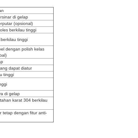
an
sinar di gelap
putar (opsional)
oles berkilau tinggi
berkilau tinggi
eel dengan polish kelas
bal)
ap
ang dapat diatur
u tinggi
nggi
a di gelap
 tahan karat 304 berkilau
 tetap dengan fitur anti-