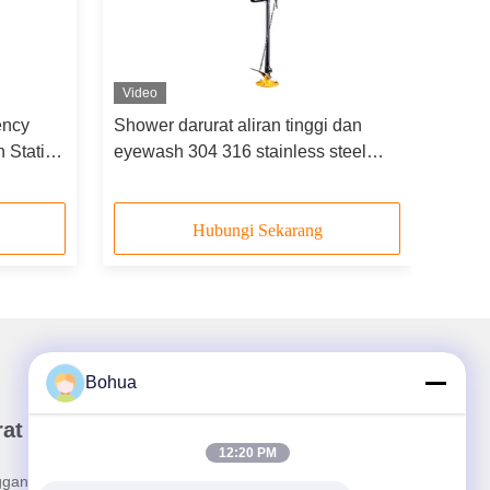
Video
ency
Shower darurat aliran tinggi dan
 Station
eyewash 304 316 stainless steel
dual spray head
Hubungi Sekarang
Bohua
rat Kabar Kami
12:20 PM
ganan buletin kami untuk diskon dan banyak lagi.