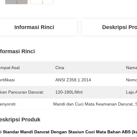
Informasi Rinci
Deskripsi Pr
nformasi Rinci
empat Asal
Cina
Nama
rtifikasi
ANSI Z358.1.2014
Nomo
liran Pancuran Darurat:
120-180L/mnt
Laju 
enyoroti:
Mandi dan Cuci Mata Keamanan Darurat
, 
eskripsi Produk
si Standar Mandi Darurat Dengan Stasiun Cuci Mata Bahan ABS (k