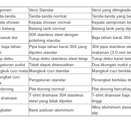
ponen
Versi Standar
Versi yang ditingkatk
da-tanda
Tanda-tanda normal
Tanda-tanda yang ber
ala shower
Kepala shower normal
Kepala semprotan ber
k batang
Batang tarik normal
Batang tarik yang dip
304 stainless steel dengan
masuk tee
Baja tahan karat 304 
polishing standar
 baja tahan
Pipa baja tahan karat 304 yang
304 pipa stainless st
t
dipoles standar
makanan (3.0 mm te
up debu
Tutup debu stainless steel tetap
Tutup debu karet tet
gaturan sudut
Tidak dapat disesuaikan
Dua tikungan sudut y
gkuk cuci mata
Mangkuk cuci standar
Mangkuk cuci berkila
ngkat cuci
Pengaturan standar
Perangkat berkilau ti
a
 dorong
Plat dorong normal
Plat dorong bercahay
T-shirt drainase 304 stainless
T-shirt drainase baja
 drainase
steel yang tidak dipoles
tinggi
Alloy aluminium dasar
gkalan
Base paduan aluminium
slip