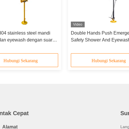
Video
04 stainless steel mandi
Double Hands Push Emerg
 dan eyewash dengan suara
Safety Shower And Eyewash
pu alarm
304 Baja tahan karat
Hubungi Sekarang
Hubungi Sekarang
ntak Cepat
Su
Alamat
Lang