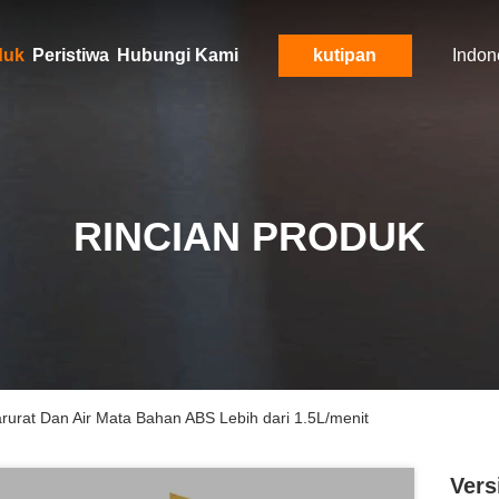
duk
Peristiwa
Hubungi Kami
kutipan
Indon
RINCIAN PRODUK
urat Dan Air Mata Bahan ABS Lebih dari 1.5L/menit
Vers