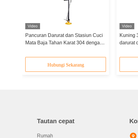
Video
Video
andi
Pancuran Darurat dan Stasiun Cuci
Kuning 3
p
Mata Baja Tahan Karat 304 dengan
darurat
Kepala Semprot Ganda dan
dan lam
Mangkuk Baja Tahan Karat
Hubungi Sekarang
Tautan cepat
Ko
Rumah