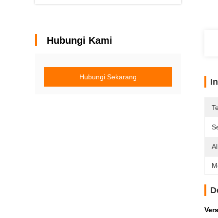
Hubungi Kami
Hubungi Sekarang
I
T
Se
A
M
D
Ver