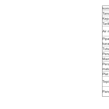
kom
Tan
Kep
Tari
Air 
Pipa
kara
Tut
Pen
Man
Pera
mat
Plat
Tepi
Pan