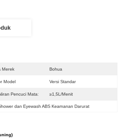
oduk
 Merek
Bohua
r Model
Versi Standar
Aliran Pencuci Mata:
≥1,5L/menit
Shower dan Eyewash ABS Keamanan Darurat
uning)