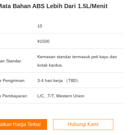
Mata Bahan ABS Lebih Dari 1.5L/menit
10
¥1500
Kemasan standar termasuk peti kayu dan
an Standar:
kotak kardus.
e Pengiriman:
3-4 hari kerja （TBD）
e Pembayaran:
L/C, ,T/T, Western Union
atkan Harga Terbaik
Hubungi Kami