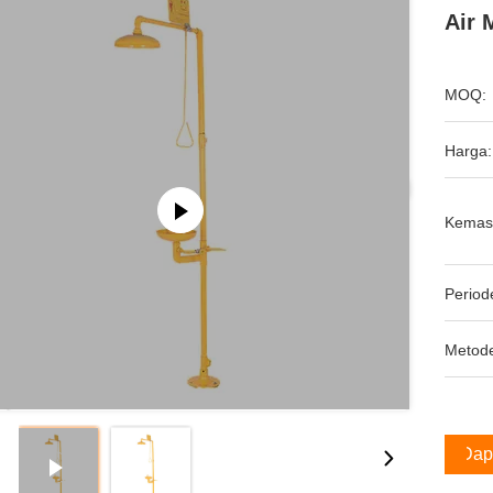
Air 
MOQ:
Harga:
Kemas
Period
Metod
Dap