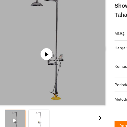
Show
Taha
MOQ:
Harga:
Kemas
Period
Metod
Dap