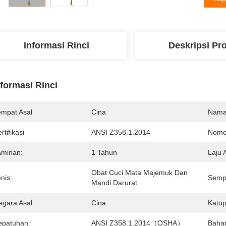
Informasi Rinci
Deskripsi Pr
nformasi Rinci
empat Asal
Cina
Nama
rtifikasi
ANSI Z358.1.2014
Nomo
aminan:
1 Tahun
Laju 
Obat Cuci Mata Majemuk Dan 
nis:
Sempr
Mandi Darurat
egara Asal:
Cina
Katup
epatuhan:
ANSI Z358.1.2014（OSHA）
Baha