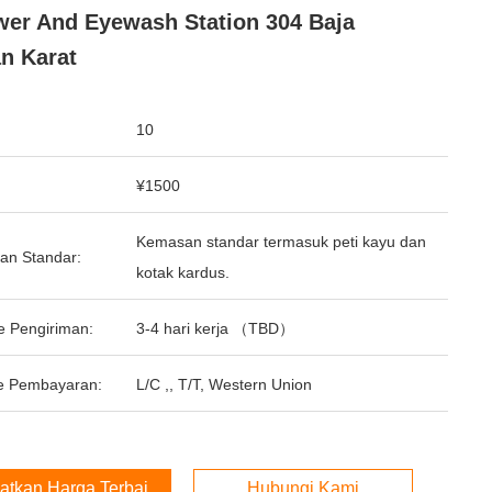
er And Eyewash Station 304 Baja
n Karat
10
¥1500
Kemasan standar termasuk peti kayu dan
an Standar:
kotak kardus.
e Pengiriman:
3-4 hari kerja （TBD）
e Pembayaran:
L/C ,, T/T, Western Union
atkan Harga Terbaik
Hubungi Kami