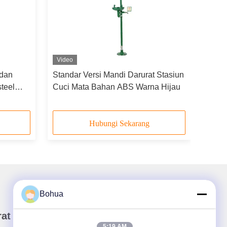
Video
 dan
Standar Versi Mandi Darurat Stasiun
teel
Cuci Mata Bahan ABS Warna Hijau
Hubungi Sekarang
Bohua
rat Kabar Kami
5:19 AM