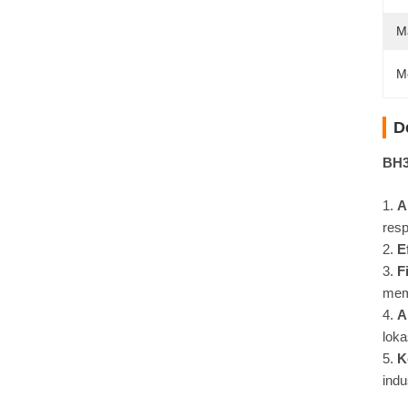
M
M
D
BH3
A
resp
E
F
mema
A
loka
K
indu