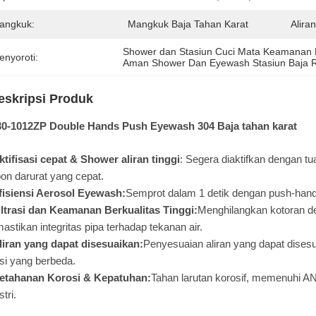
angkuk:
Mangkuk Baja Tahan Karat
Alira
Shower dan Stasiun Cuci Mata Keamanan 
enyoroti:
Aman Shower Dan Eyewash Stasiun Baja R
eskripsi Produk
0-1012ZP Double Hands Push Eyewash 304 Baja tahan karat
ktifisasi cepat & Shower aliran tinggi
: Segera diaktifkan dengan tu
on darurat yang cepat.
fisiensi Aerosol Eyewash:
Semprot dalam 1 detik dengan push-handl
iltrasi dan Keamanan Berkualitas Tinggi:
Menghilangkan kotoran den
stikan integritas pipa terhadap tekanan air.
liran yang dapat disesuaikan:
Penyesuaian aliran yang dapat disesu
si yang berbeda.
etahanan Korosi & Kepatuhan:
Tahan larutan korosif, memenuhi AN
stri.