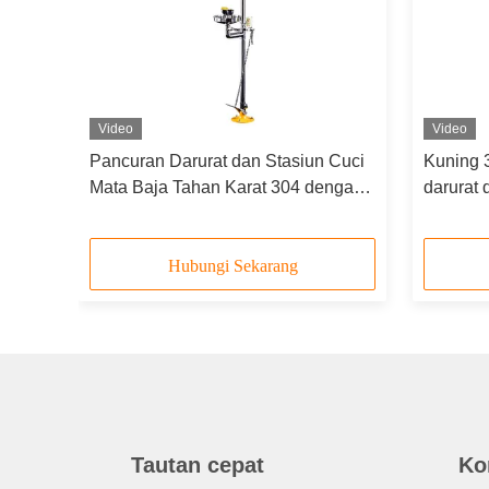
Video
Video
andi
Pancuran Darurat dan Stasiun Cuci
Kuning 3
p
Mata Baja Tahan Karat 304 dengan
darurat
Kepala Semprot Ganda dan
dan lam
Mangkuk Baja Tahan Karat
Hubungi Sekarang
Tautan cepat
Ko