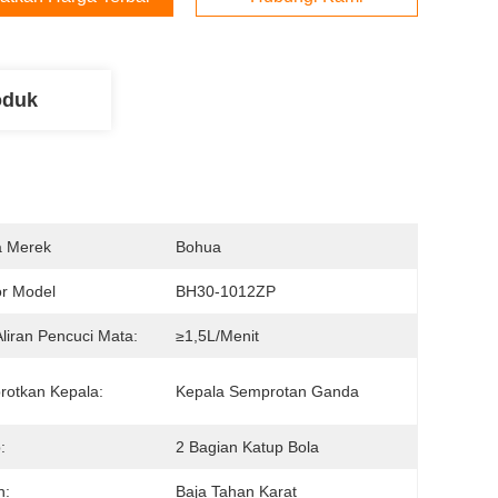
oduk
 Merek
Bohua
r Model
BH30-1012ZP
Aliran Pencuci Mata:
≥1,5L/menit
otkan Kepala:
Kepala Semprotan Ganda
:
2 Bagian Katup Bola
n:
Baja Tahan Karat