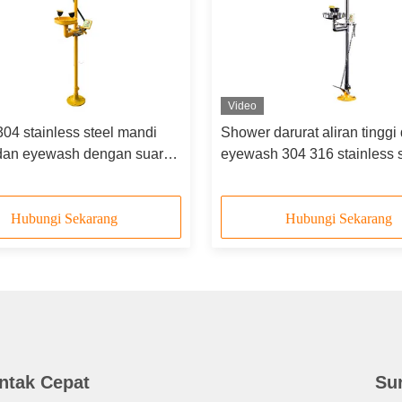
Video
04 stainless steel mandi
Shower darurat aliran tinggi
 dan eyewash dengan suara
eyewash 304 316 stainless s
pu alarm
dual spray head
Hubungi Sekarang
Hubungi Sekarang
ntak Cepat
Su