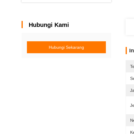
Hubungi Kami
Hubungi Sekarang
I
T
Se
J
Je
N
K