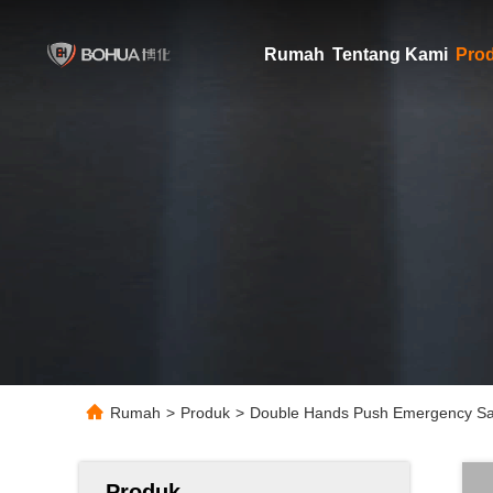
Rumah
Tentang Kami
Pro
Rumah
>
Produk
>
Double Hands Push Emergency Saf
Produk