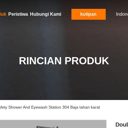
duk
Peristiwa
Hubungi Kami
kutipan
Indon
RINCIAN PRODUK
ety Shower And Eyewash Station 304 Baja tahan karat
Doub