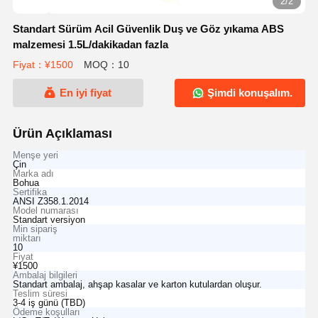
2/2
Standart Sürüm Acil Güvenlik Duş ve Göz yıkama ABS
malzemesi 1.5L/dakikadan fazla
Fiyat：¥1500
MOQ：10
En iyi fiyat
Şimdi konuşalım.
Ürün Açıklaması
Menşe yeri
Çin
Marka adı
Bohua
Sertifika
ANSI Z358.1.2014
Model numarası
Standart versiyon
Min sipariş
miktarı
10
Fiyat
¥1500
Ambalaj bilgileri
Standart ambalaj, ahşap kasalar ve karton kutulardan oluşur.
Teslim süresi
3-4 iş günü (TBD)
Ödeme koşulları