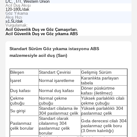
L/C, ,T/T, Western Union
Acil Duş Akışı
120-180L/dak
Göz Yıkama
Akış Hızı
≥1,5L/dak
Vurgulamak:
,
Acil Güvenlik Duş ve Göz Çamaşırları
Acil Güvenlik Duş ve Göz yıkama ABS
Standart Sürüm Göz yıkama istasyonu ABS
malzemesiyle acil duş (Sarı)
Bileşen
Standart Çevirisi
Gelişmiş Sürüm
Karanlıkta parlayan
İşaret
Normal işaretleme
tabela
Döner püskürtme
Duş kafası
Normal duş kafası
kafası (iletilmez)
Çekme
Normal çekme
Yüksek parlaklıklı cilalı
çubuğu
çubuğu
çekme çubuğu
Standart cilalama ile
Yüksek parlaklıklı 304
Su girişi
304 paslanmaz çelik
paslanmaz çelik
Standart olarak
Gıda derecesi cilalı 304
Paslanmaz
cilalanmış 304
paslanmaz çelik boru
çelik borular
paslanmaz çelik
(3.0mm kalınlığı)
borular