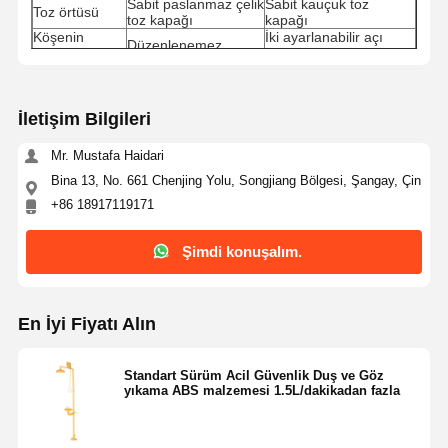
Sabit paslanmaz çelik
Sabit kauçuk toz
Toz örtüsü
toz kapağı
kapağı
Köşenin
İki ayarlanabilir açı
Düzenlenemez
ayarlanması
bükümü
Göz yıkama
Standart çamaşır
Yüksek parlaklıklı
kasesi
kasesi
çamaşır kase
Göz yıkama
Yüksek parlaklıklı
Standart montaj
İletişim Bilgileri
sistemi
montaj
Karanlıkta parlayan
Baskı plakaları
Normal baskı plağı
baskı plağı
Mr. Mustafa Haidari
304 paslanmaz
Yüksek parlaklıklı 304
Bina 13, No. 661 Chenjing Yolu, Songjiang Bölgesi, Şangay, Çin
çelikden
Çözemeler
paslanmaz çelik drenaj
cilalanmamış drenaj
+86 18917119171
şeritleri
tipi
Kayma karşıt özellikleri
Alüminyum alaşım
Temel
olan alüminyum alaşımı
Şimdi konuşalım.
tabanı
sabit taban
En İyi Fiyatı Alın
Standart Sürüm Acil Güvenlik Duş ve Göz
yıkama ABS malzemesi 1.5L/dakikadan fazla