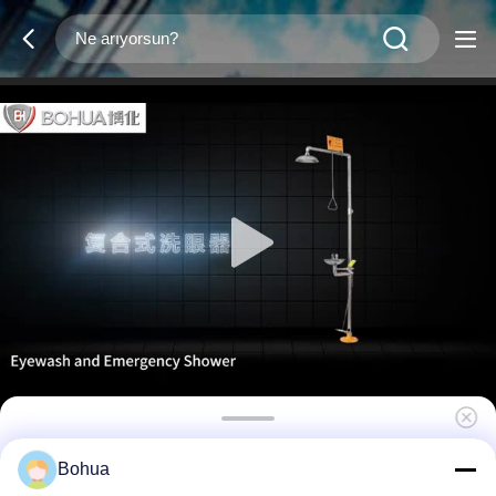
BH30-1008 Üstün Acil Duş ve Göz
Bohua
Çamaşırları 304 Paslanmaz Çelik