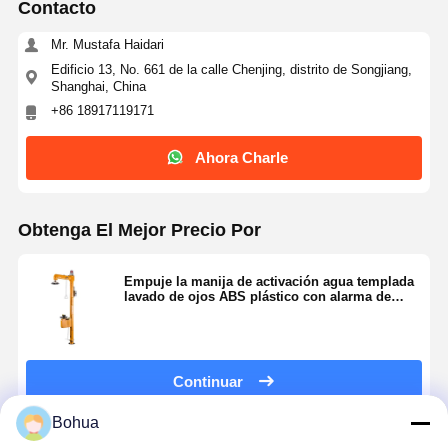
Contacto
Mr. Mustafa Haidari
Edificio 13, No. 661 de la calle Chenjing, distrito de Songjiang,
Control De
CONTÁCTAN
Noticias
Casos
Shanghai, China
Calidad
OS
+86 18917119171
Ahora Charle
Blog
Ahora Charle
Obtenga El Mejor Precio Por
Ducha de emergencia y lavado de ojos
Empuje la manija de activación agua templada
lavado de ojos ABS plástico con alarma de
Enjuague de ojos con agua templada
sonido y luz
Estación de lavado de ojos montada en la pared
Continuar
Estación de lavado de ojos en el mostrador
Bohua
Estación de lavado de ojos con pedal de pie