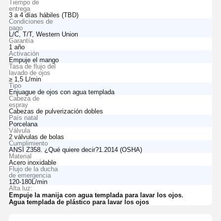
Tiempo de
entrega
3 a 4 días hábiles (TBD)
Condiciones de
pago
L/C, T/T, Western Union
Garantía
1 año
Activación
Empuje el mango
Tasa de flujo del
lavado de ojos
≥ 1,5 L/min
Tipo
Enjuague de ojos con agua templada
Cabeza de
espray
Cabezas de pulverización dobles
País natal
Porcelana
Válvula
2 válvulas de bolas
Cumplimiento
ANSI Z358. ¿Qué quiere decir?1.2014 (OSHA)
Material
Acero inoxidable
Flujo de la ducha
de emergencia
120-180L/min
Alta luz:
,
Empuje la manija con agua templada para lavar los ojos
Agua templada de plástico para lavar los ojos