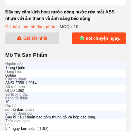
Đẩy tay cầm kích hoạt nước nóng nước rửa mắt ABS
nhựa với âm thanh và ánh sáng báo động
Giá bán：có thể đàm phán
MOQ：10
Giá tốt nhất
nói chuyện ngay.
Mô Tả Sản Phẩm
Nguồn gốc
Trung Quốc
Hàng hiệu
Bohua
Chứng nhận
ANSI Z358.1.2014
Số mô hình
BH30-1062
Số lượng đặt
hàng tối thiểu
10
Giá bán
có thể đàm phán
chi tiết đóng gói
Bao bì tiêu chuẩn bao gồm thùng gỗ và hộp các tông.
Thời gian giao
hàng
3-4 ngày làm việc（TBD）