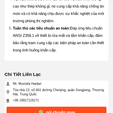
cao như thép không gỉ, nó cung cấp khả năng chống ăn
mòn và có khả năng chịu được sự khắc nghiệt của môi
trường phòng thí nghiệm.
Tuân thủ các tiêu chuẩn an toàn:
Đáp ứng tiêu chuẩn
ANSI Z358.1 về thiết bị rửa mắt và tắm khẩn cấp, đảm
bảo rằng trạm cung cấp các biện pháp an toàn cần thiết
trong tình huống khẩn cấp.
Chi Tiết Liên Lạc
Mr. Mustafa Haidari
Tòa nhà 13, số 661 đường Chenjing, quận Songjiang, Thượng
Hải, Trung Quốc
Trang Chủ
Các Sản
Về Chúng
Tham Quan
+86 18917119171
Phẩm
Tôi
Nhà Máy
nói chuyện ngay.