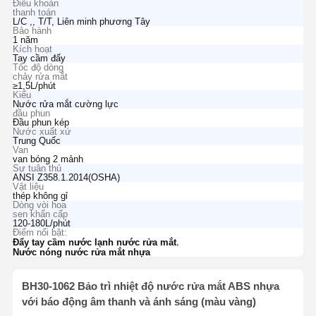
Điều khoản
thanh toán
L/C ,, T/T, Liên minh phương Tây
Bảo hành
1 năm
Kích hoạt
Tay cầm đẩy
Tốc độ dòng
chảy rửa mắt
≥1,5L/phút
Kiểu
Nước rửa mắt cường lực
đầu phun
Đầu phun kép
Nước xuất xứ
Trung Quốc
Van
van bóng 2 mảnh
Sự tuân thủ
ANSI Z358.1.2014(OSHA)
Vật liệu
thép không gỉ
Dòng vòi hoa
sen khẩn cấp
120-180L/phút
Điểm nổi bật:
,
Đẩy tay cầm nước lạnh nước rửa mắt
Nước nóng nước rửa mắt nhựa
BH30-1062 Bảo trì nhiệt độ nước rửa mắt ABS nhựa
với báo động âm thanh và ánh sáng (màu vàng)