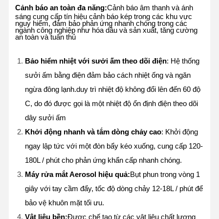
Cảnh báo an toàn đa năng:
Cảnh báo âm thanh và ánh
sáng cung cấp tín hiệu cảnh báo kép trong các khu vực
nguy hiểm, đảm bảo phản ứng nhanh chóng trong các
ngành công nghiệp như hóa dầu và sản xuất, tăng cường
an toàn và tuân thủ
Bảo hiểm nhiệt với sưởi ấm theo dõi điện
: Hệ thống
sưởi ấm bằng điện đảm bảo cách nhiệt ống và ngăn
ngừa đông lạnh.duy trì nhiệt độ không đổi lên đến 60 độ
C, do đó được gọi là một nhiệt độ ổn định điện theo dõi
dây sưởi ấm
Khởi động nhanh và tắm dòng chảy cao
: Khởi động
ngay lập tức với một đòn bẩy kéo xuống, cung cấp 120-
180L / phút cho phản ứng khẩn cấp nhanh chóng.
Máy rửa mắt Aerosol hiệu quả:
Bụt phun trong vòng 1
giây với tay cầm đẩy, tốc độ dòng chảy 12-18L / phút để
bảo vệ khuôn mặt tối ưu.
Vật liệu bền:
Được chế tạo từ các vật liệu chất lượng