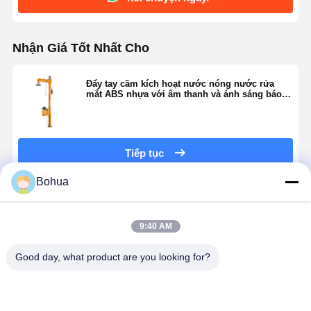
Nhận Giá Tốt Nhất Cho
Kiểm Soát
LIÊN HỆ VỚI
Tin Tức
Các Vụ Án
Chất Lượng
CHÚNG TÔI
Đẩy tay cầm kích hoạt nước nóng nước rửa
mắt ABS nhựa với âm thanh và ánh sáng báo
động
Blog
Nói Chuyện
Tiếp tục
Ngay.
Bohua
Tắm khẩn cấp và rửa mắt
Sản Phẩm Khuyến Cáo
Nước rửa mắt cường lực
9:40 AM
Trạm rửa mắt gắn tường
Good day, what product are you looking for?
Trạm rửa mắt trên bàn
Đường rửa
BH30-1062
Nước xanh
Stainless
Trạm rửa mắt chân
mắt bằng
Bảo trì nhiệt
làm nóng
Steel bền