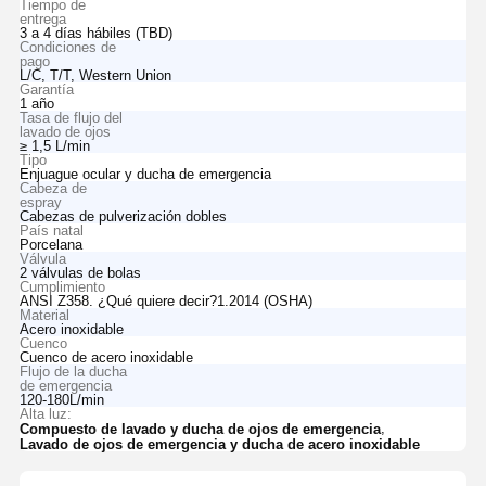
Tiempo de
entrega
3 a 4 días hábiles (TBD)
Condiciones de
pago
L/C, T/T, Western Union
Garantía
1 año
Tasa de flujo del
lavado de ojos
≥ 1,5 L/min
Tipo
Enjuague ocular y ducha de emergencia
Cabeza de
espray
Cabezas de pulverización dobles
País natal
Porcelana
Válvula
2 válvulas de bolas
Cumplimiento
ANSI Z358. ¿Qué quiere decir?1.2014 (OSHA)
Material
Acero inoxidable
Cuenco
Cuenco de acero inoxidable
Flujo de la ducha
de emergencia
120-180L/min
Alta luz:
,
Compuesto de lavado y ducha de ojos de emergencia
Lavado de ojos de emergencia y ducha de acero inoxidable