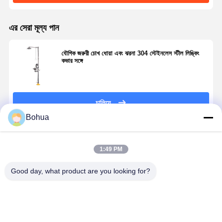
এর সেরা মূল্য পান
যৌগিক জরুরী চোখ ধোয়া এবং ঝরনা 304 স্টেইনলেস স্টীল লিঙ্কিং
কভার সঙ্গে
চালিয়ে
Bohua
প্রস্তাবিত পণ্য
1:49 PM
Good day, what product are you looking for?
বাড়ি
পণ্য
আমাদের সম্বন্ধে
কারখানা পরিদর্শন
304 স্টেইনলেস
BH30-1018 দ্রুত
উচ্চ প্রবাহের জরুরী
স্ট্যান্ডার্ড সংস্ক
স্টীল জরুরী ঝরনা
সংযোগ সুরক্ষা জরুরী
ঝরনা এবং চোখ ধোয়া
জরুরী ঝরনা চোখ