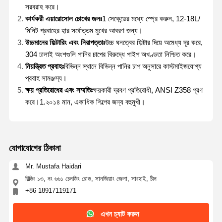
সরবরাহ করে।
কার্যকরী এয়ারোসোল চোখের জলঃ
1 সেকেন্ডের মধ্যে স্প্রে করুন, 12-18L/
মিনিট প্রবাহের হার সর্বোত্তম মুখের আবরণ জন্য।
উচ্চমানের ফিল্টারিং এবং নিরাপত্তাঃ
উচ্চ ঘনত্বের ফিল্টার দিয়ে অমেধ্য দূর করে,
304 ঢালাই অংশগুলি পানির চাপের বিরুদ্ধে পাইপ অখণ্ডতা নিশ্চিত করে।
নিয়ন্ত্রিত প্রবাহঃ
বিভিন্ন স্থানে বিভিন্ন পানির চাপ অনুসারে কাস্টমাইজযোগ্য
প্রবাহ সামঞ্জস্য।
ক্ষয় প্রতিরোধের এবং সম্মতিঃ
ক্ষয়কারী দ্রবণ প্রতিরোধী, ANSI Z358 পূরণ
করে।1.২০১৪ মান, একাধিক শিল্পের জন্য বহুমুখী।
যোগাযোগের ঠিকানা
Mr. Mustafa Haidari
বিল্ডিং ১৩, নং ৬৬১ চেনজিং রোড, সানজিয়াং জেলা, সাংহাই, চীন
+86 18917119171
এখন চ্যাট করুন