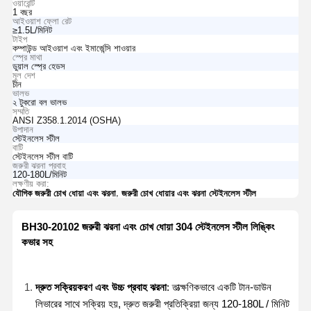
ওয়ারেন্টি
1 বছর
আইওয়াশ ফ্লো রেট
≥1.5L/মিনিট
টাইপ
কম্পাউন্ড আইওয়াশ এবং ইমার্জেন্সি শাওয়ার
স্প্রে মাথা
ডুয়াল স্প্রে হেডস
মূল দেশ
চীন
ভালভ
২ টুকরো বল ভালভ
সম্মতি
ANSI Z358.1.2014 (OSHA)
উপাদান
স্টেইনলেস স্টীল
বাটি
স্টেইনলেস স্টীল বাটি
জরুরী ঝরনা প্রবাহ
120-180L/মিনিট
লক্ষণীয় করা:
,
যৌগিক জরুরী চোখ ধোয়া এবং ঝরনা
জরুরী চোখ ধোয়ার এবং ঝরনা স্টেইনলেস স্টীল
BH30-20102 জরুরী ঝরনা এবং চোখ ধোয়া 304 স্টেইনলেস স্টীল লিঙ্কিং
কভার সহ
দ্রুত সক্রিয়করণ এবং উচ্চ প্রবাহ ঝরনা
: তাত্ক্ষণিকভাবে একটি টান-ডাউন
লিভারের সাথে সক্রিয় হয়, দ্রুত জরুরী প্রতিক্রিয়া জন্য 120-180L / মিনিট