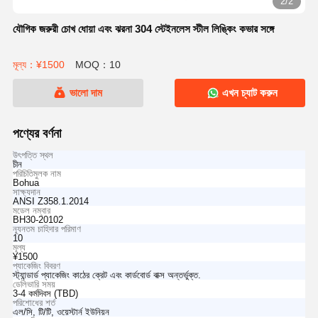
2/2
যৌগিক জরুরী চোখ ধোয়া এবং ঝরনা 304 স্টেইনলেস স্টীল লিঙ্কিং কভার সঙ্গে
মূল্য：¥1500
MOQ：10
ভালো দাম
এখন চ্যাট করুন
পণ্যের বর্ণনা
উৎপত্তি স্থল
চীন
পরিচিতিমুলক নাম
Bohua
সাক্ষ্যদান
ANSI Z358.1.2014
মডেল নম্বার
BH30-20102
ন্যূনতম চাহিদার পরিমাণ
10
মূল্য
¥1500
প্যাকেজিং বিবরণ
স্ট্যান্ডার্ড প্যাকেজিং কাঠের ক্রেট এবং কার্ডবোর্ড বাক্স অন্তর্ভুক্ত.
ডেলিভারি সময়
3-4 কর্মদিবস (TBD)
পরিশোধের শর্ত
এল/সি, টি/টি, ওয়েস্টার্ন ইউনিয়ন