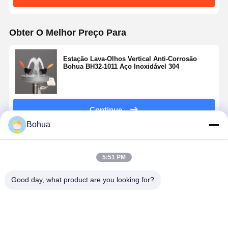
Obter O Melhor Preço Para
Estação Lava-Olhos Vertical Anti-Corrosão
Bohua BH32-1011 Aço Inoxidável 304
Continue
Bohua
Produtos Recomendados
5:51 PM
Good day, what product are you looking for?
Estação de
BH30-1018
Duche de
Versão pad
chuveiro de
Conexão
emergência
Estação de