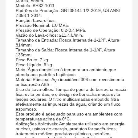
Marca: Bohua
Modelo: BH32-1011
Padrões de Produção: GBT38144.1/2-2019, US ANSI
Z358.1-2014.
Função: Lava-olhos.
Pressão Nominal: 1.0 MPa.
Pressão de Operação: 0.2-0.4 MPa.
Vazão do Lava-olhos: ≥11.4 L/min.
Tamanho da Entrada: Rosca Interna de 1-1/4", Altura
814mm.
Tamanho da Saída: Rosca Interna de 1-1/4", Altura
135mm.
Peso Bruto: 7 kg.
Peso Líquido: 6 kg.
Meio: Água doméstica à temperatura ambiente que
atenda aos padrões higiênicos.
Material Principal: Aço inoxidável 304 com revestimento
anticorrosão ABS.
Bico do Lava-olhos: Tampa de poeira de borracha macia
fixa, evita perdas, e o design de borracha macia evita
lesões oculares. O filtro multicamadas embutido filtra
efetivamente as impurezas da água, criando um fluxo
espumoso.
Este produto é adequado para uso em ambientes com
temperaturas acima de 0°C.
Aplicações Aplicáveis: Amplamente utilizado em energia
nuclear, usinas de energia, produtos farmacêuticos,
tratamento médico, produtos químicos, petróleo,