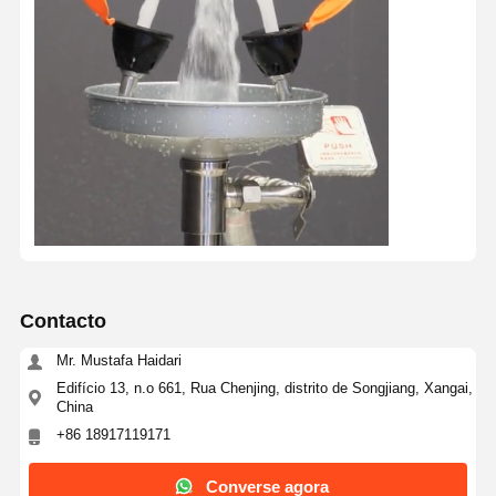
Estação de lavagem de olhos fechada
Lava-olhos de aquecimento elétrico
Lava-olhos resistente ao congelamento
Lava-olhos de emergência portátil
Lava-olhos personalizado
Peças de substituição para lavados de olhos
Contacto
Mr. Mustafa Haidari
Edifício 13, n.o 661, Rua Chenjing, distrito de Songjiang, Xangai,
China
+86 18917119171
Converse agora