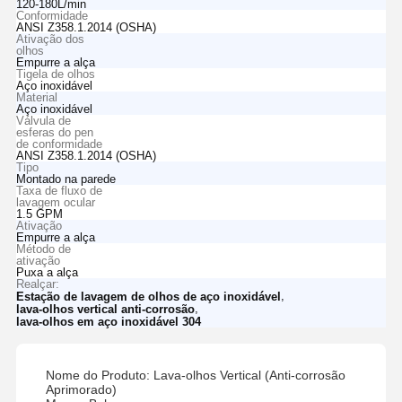
120-180L/min
Conformidade
ANSI Z358.1.2014 (OSHA)
Ativação dos
olhos
Empurre a alça
Tigela de olhos
Aço inoxidável
Material
Aço inoxidável
Válvula de
esferas do pen
de conformidade
ANSI Z358.1.2014 (OSHA)
Tipo
Montado na parede
Taxa de fluxo de
lavagem ocular
1.5 GPM
Ativação
Empurre a alça
Método de
ativação
Puxa a alça
Realçar:
,
Estação de lavagem de olhos de aço inoxidável
,
lava-olhos vertical anti-corrosão
lava-olhos em aço inoxidável 304
Nome do Produto: Lava-olhos Vertical (Anti-corrosão
Aprimorado)