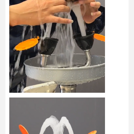
Controle De
CONTATE-
Notícias
Casos
Qualidade
NOS
Blog
Converse
Agora
Chuveiro de emergência e lavagem ocular
Limpeza ocular com água temperada
Estação de lavagem de olhos montada na parede
Estação de lavagem de olhos de balcão
Estação de lavagem de olhos com pedal de pé