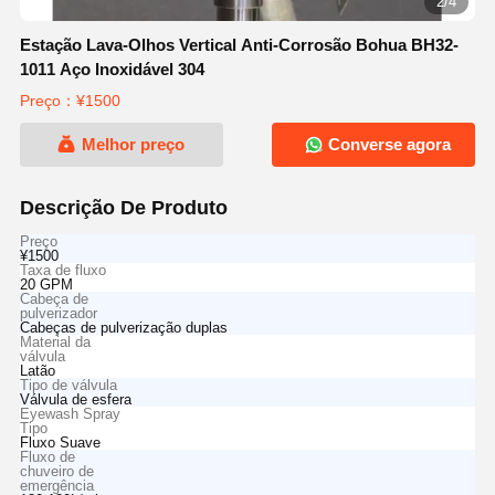
2/4
Estação Lava-Olhos Vertical Anti-Corrosão Bohua BH32-
1011 Aço Inoxidável 304
Preço：¥1500
Melhor preço
Converse agora
Descrição De Produto
Preço
¥1500
Taxa de fluxo
20 GPM
Cabeça de
pulverizador
Cabeças de pulverização duplas
Material da
válvula
Latão
Tipo de válvula
Válvula de esfera
Eyewash Spray
Tipo
Fluxo Suave
Fluxo de
chuveiro de
emergência