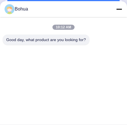
続行
Bohua
推薦されたプロダクト
10:12 AM
Good day, what product are you looking for?
304 ステンレス
BH30-1018 ク
高流量緊急シ
標準版 緊急
スチール 緊急
イックコネク
ャワーと眼洗
ャワー 眼洗
シャワー と 眼
ト 安全 緊急シ
浄 304 316 ス
ステーショ
洗い ステーシ
ャワー 眼洗浄
テンレス鋼の
ABS 素材 
ョン 二重 噴霧
耐腐食性
ダブルスプレ
ベストプライス
ベストプライス
ベストプライス
ベストプラ
頭 と ステンレ
ー頭
ス スチール ボ
ウル
Desktop Site
ホーム
企業情報
お問い合わせ
地図
プライバシーポリシー規約