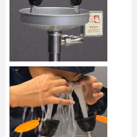
家
製品
私たちについ
工場 ツアー
て