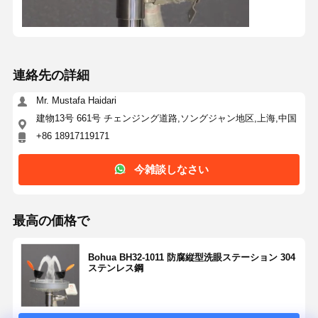
閉ざされた眼洗いステーション
電気熱眼洗剤
連絡先の詳細
凍結 耐える眼洗剤
Mr. Mustafa Haidari
ポータブル 緊急 眼洗剤
建物13号 661号 チェンジング道路,ソングジャン地区,上海,中国
+86 18917119171
カスタマイズされた眼洗剤
今雑談しなさい
眼洗剤の交換部品
最高の価格で
Bohua BH32-1011 防腐縦型洗眼ステーション 304
ステンレス鋼