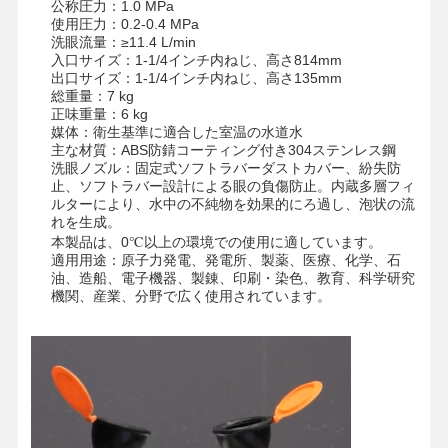
公称圧力：1.0 MPa
使用圧力：0.2-0.4 MPa
洗眼流量：≥11.4 L/min
入口サイズ：1-1/4インチ内ねじ、高さ814mm
出口サイズ：1-1/4インチ内ねじ、高さ135mm
総重量：7 kg
正味重量：6 kg
媒体：衛生基準に適合した室温の水道水
主な材質：ABS防錆コーティング付き304ステンレス鋼
洗眼ノズル：固定式ソフトラバーダストカバー、紛失防
止、ソフトラバー設計による眼の負傷防止。内蔵多層フィ
ルターにより、水中の不純物を効果的にろ過し、泡状の流
れを生成。
本製品は、0℃以上の環境での使用に適しています。
適用用途：原子力発電、発電所、製薬、医療、化学、石
油、造船、電子機器、製錬、印刷・染色、教育、科学研究
機関、産業、分野で広く使用されています。