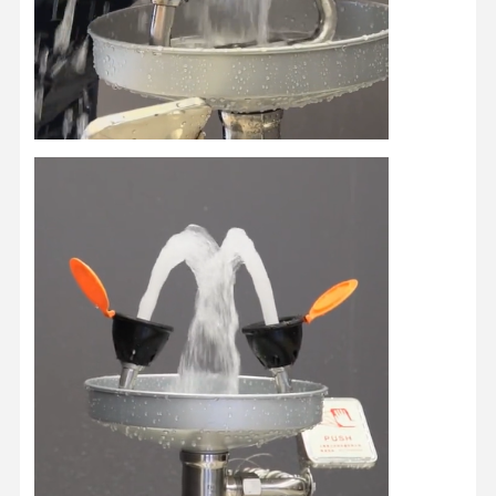
品質管理
私達と連絡
ニュース
ケース
ブログ
今雑談しなさ
い
緊急 シャワー と 目 洗い
温水 眼洗剤
壁に装着された眼洗いステーション
カウンタートップの眼洗いステーション
フットペダル眼洗いステーション