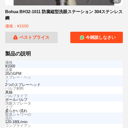
2/4
Bohua BH32-1011 防腐縦型洗眼ステーション 304ステンレス
鋼
価格：¥1500
ベストプライス
今雑談しなさい
製品の説明
価格
¥1500
流量
20のGPM
スプレー・ヘッ
ド
2つのスプレーヘッド
バルブ材料
真鍮
バルブタイプ
ボールバルブ
洗眼スプレータ
イプ
柔らかい流れ
緊急シャワーの
流れ
120-180L/min
コンプライアン