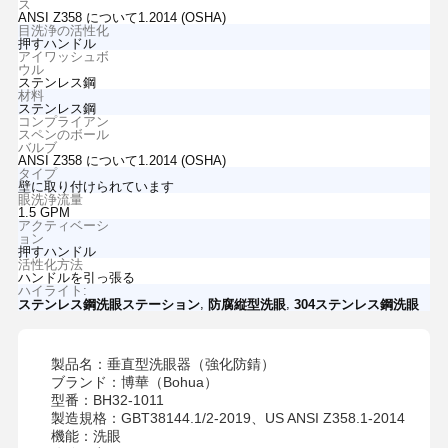
ス
ANSI Z358 について1.2014 (OSHA)
目洗浄の活性化
押すハンドル
アイワッシュボ
ウル
ステンレス鋼
材料
ステンレス鋼
コンプライアン
スペンのボール
バルブ
ANSI Z358 について1.2014 (OSHA)
タイプ
壁に取り付けられています
眼洗浄流量
1.5 GPM
アクティベーシ
ョン
押すハンドル
活性化方法
ハンドルを引っ張る
ハイライト:
,
,
ステンレス鋼洗眼ステーション
防腐縦型洗眼
304ステンレス鋼洗眼
製品名：垂直型洗眼器（強化防錆）
ブランド：博華（Bohua）
型番：BH32-1011
製造規格：GBT38144.1/2-2019、US ANSI Z358.1-2014
機能：洗眼