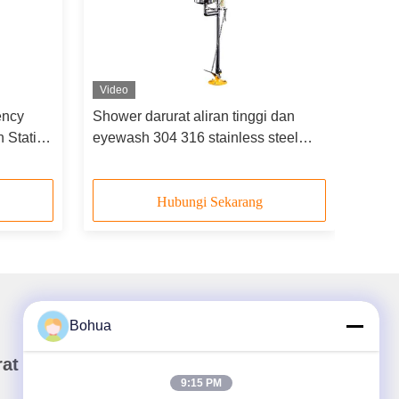
Video
ency
Shower darurat aliran tinggi dan
 Station
eyewash 304 316 stainless steel
dual spray head
Hubungi Sekarang
Bohua
rat Kabar Kami
9:15 PM