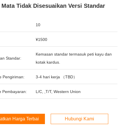
 Mata Tidak Disesuaikan Versi Standar
10
¥1500
Kemasan standar termasuk peti kayu dan
an Standar:
kotak kardus.
e Pengiriman:
3-4 hari kerja （TBD）
e Pembayaran:
L/C, ,T/T, Western Union
atkan Harga Terbaik
Hubungi Kami