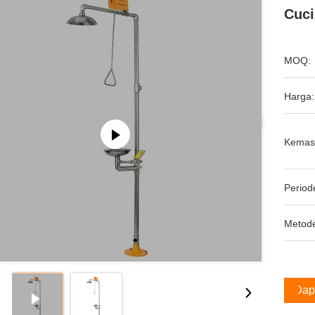
Cuci
MOQ:
Harga:
Kemas
Period
Metod
Dap