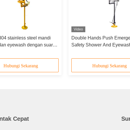
Video
04 stainless steel mandi
Double Hands Push Emerg
 dan eyewash dengan suara
Safety Shower And Eyewash
pu alarm
304 Baja tahan karat
Hubungi Sekarang
Hubungi Sekarang
ntak Cepat
Su