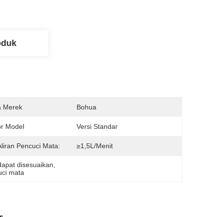
oduk
 Merek
Bohua
r Model
Versi Standar
Aliran Pencuci Mata:
≥1,5L/menit
dapat disesuaikan
, 
uci mata
s