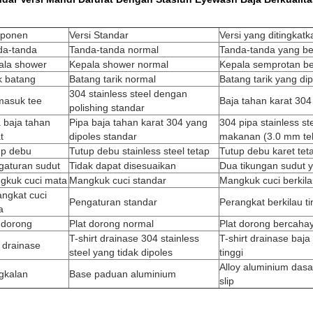
ponen
Versi Standar
Versi yang ditingkatk
da-tanda
Tanda-tanda normal
Tanda-tanda yang ber
ala shower
Kepala shower normal
Kepala semprotan ber
k batang
Batang tarik normal
Batang tarik yang dip
304 stainless steel dengan
masuk tee
Baja tahan karat 304 
polishing standar
 baja tahan
Pipa baja tahan karat 304 yang
304 pipa stainless st
t
dipoles standar
makanan (3.0 mm te
up debu
Tutup debu stainless steel tetap
Tutup debu karet tet
gaturan sudut
Tidak dapat disesuaikan
Dua tikungan sudut y
gkuk cuci mata
Mangkuk cuci standar
Mangkuk cuci berkila
ngkat cuci
Pengaturan standar
Perangkat berkilau ti
a
 dorong
Plat dorong normal
Plat dorong bercahay
T-shirt drainase 304 stainless
T-shirt drainase baja
 drainase
steel yang tidak dipoles
tinggi
Alloy aluminium dasar
gkalan
Base paduan aluminium
slip