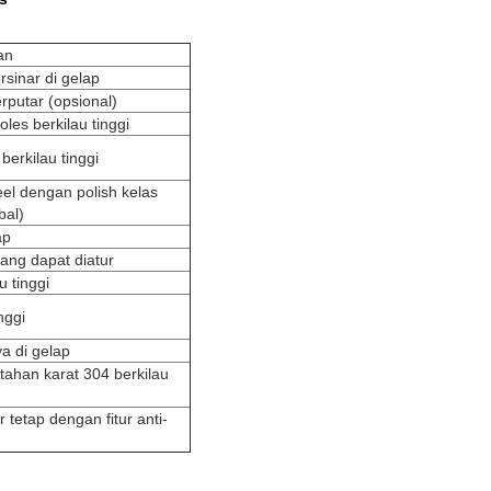
an
sinar di gelap
putar (opsional)
oles berkilau tinggi
berkilau tinggi
eel dengan polish kelas
bal)
ap
ang dapat diatur
u tinggi
nggi
a di gelap
 tahan karat 304 berkilau
 tetap dengan fitur anti-