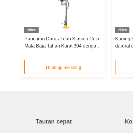
Video
Video
andi
Pancuran Darurat dan Stasiun Cuci
Kuning 3
p
Mata Baja Tahan Karat 304 dengan
darurat
Kepala Semprot Ganda dan
dan lam
Mangkuk Baja Tahan Karat
Hubungi Sekarang
Tautan cepat
Ko