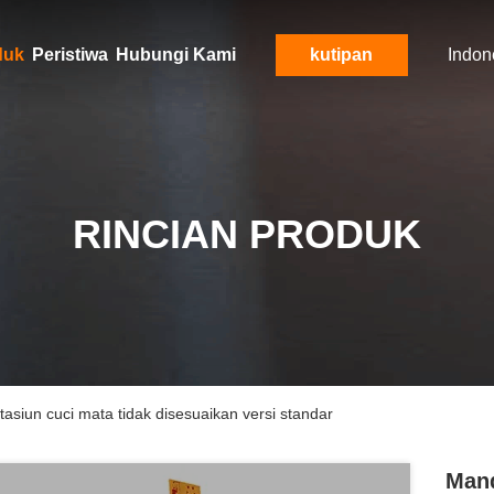
duk
Peristiwa
Hubungi Kami
kutipan
Indon
RINCIAN PRODUK
tasiun cuci mata tidak disesuaikan versi standar
Mand