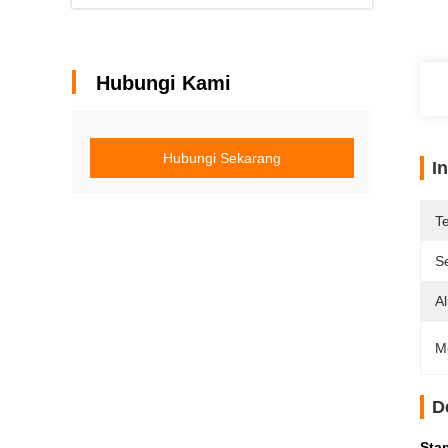
Hubungi Kami
Hubungi Sekarang
I
T
Se
A
M
D
Sta