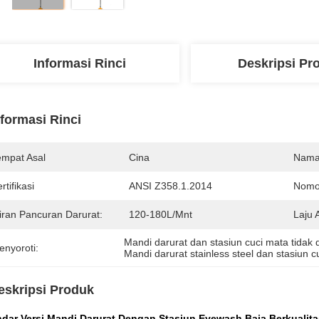
Informasi Rinci
Deskripsi Pr
nformasi Rinci
empat Asal
Cina
Nama
rtifikasi
ANSI Z358.1.2014
Nomo
liran Pancuran Darurat:
120-180L/mnt
Laju 
Mandi darurat dan stasiun cuci mata tidak 
enyoroti:
Mandi darurat stainless steel dan stasiun c
eskripsi Produk
ndar Versi Mandi Darurat Dengan Stasiun Eyewash Baja Berkualita