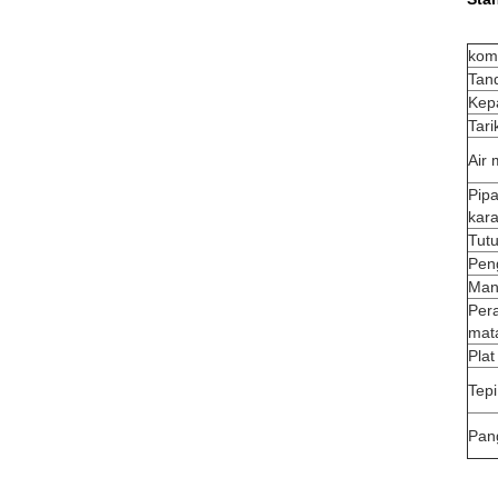
kom
Tan
Kep
Tari
Air 
Pipa
kara
Tut
Pen
Man
Pera
mat
Plat
Tepi
Pan