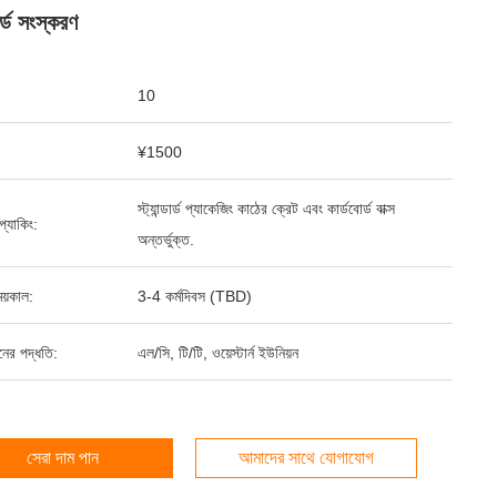
ডার্ড সংস্করণ
10
¥1500
স্ট্যান্ডার্ড প্যাকেজিং কাঠের ক্রেট এবং কার্ডবোর্ড বাক্স
ড প্যাকিং:
অন্তর্ভুক্ত.
য়কাল:
3-4 কর্মদিবস (TBD)
ানের পদ্ধতি:
এল/সি, টি/টি, ওয়েস্টার্ন ইউনিয়ন
সেরা দাম পান
আমাদের সাথে যোগাযোগ