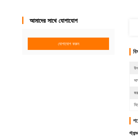
আমাদের সাথে যোগাযোগ
যোগাযোগ করুন
বি
উৎ
সাক
জর
বি
পণ্
স্ট্যা