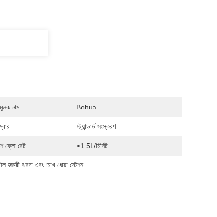
মুলক নাম
Bohua
্বার
স্ট্যান্ডার্ড সংস্করণ
শ ফ্লো রেট:
≥1.5L/মিনিট
্টীল জরুরী ঝরনা এবং চোখ ধোয়া স্টেশন