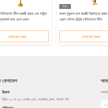
ভিডিও
্টেইনলেস স্টীল জরুরী ঝরনা এবং সাউন্ড
ডাবল হ্যান্ডস চাপ জরুরী নিরাপত্তা ঝরন
্যালার্ম সঙ্গে চোখ ওয়াশ
ওয়াশ স্টেশন 304 স্টেইনলেস স্টীল
যোগাযোগ করুন
যোগাযোগ করুন
ুত যোগাযোগ
আমা
ঠিকানা
আমাদে
বিল্ডিং ১৩, নং ৬৬১ চেনজিং রোড, সানজিয়াং জেলা, সাংহাই, চীন