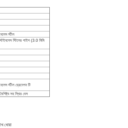
নলেস স্টীল
টেইনলেস স্টিলের পাইপ (3.0 মিমি
লেস স্টীল ড্রেনেশন টি
 বৈশিষ্ট্য সহ স্থির বেস
োখ ধোয়া