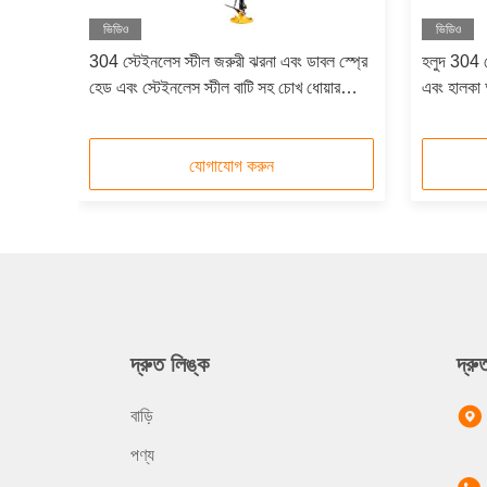
ভিডিও
ভিডিও
টীল
304 স্টেইনলেস স্টীল জরুরী ঝরনা এবং ডাবল স্প্রে
হলুদ 304 স
হেড এবং স্টেইনলেস স্টীল বাটি সহ চোখ ধোয়ার
এবং হালকা অ
স্টেশন
যোগাযোগ করুন
দ্রুত লিঙ্ক
দ্র
বাড়ি
পণ্য