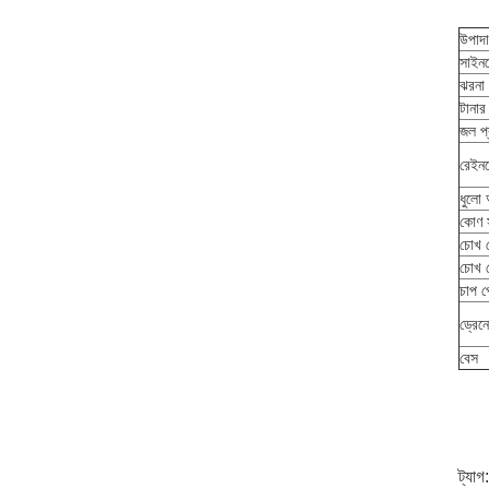
উপাদ
সাইনব
ঝরনা 
টানার
জল প্
রেইনল
ধুলো
কোণ স
চোখ ধ
চোখ ধ
চাপ প
ড্রেন
বেস
ট্যাগ