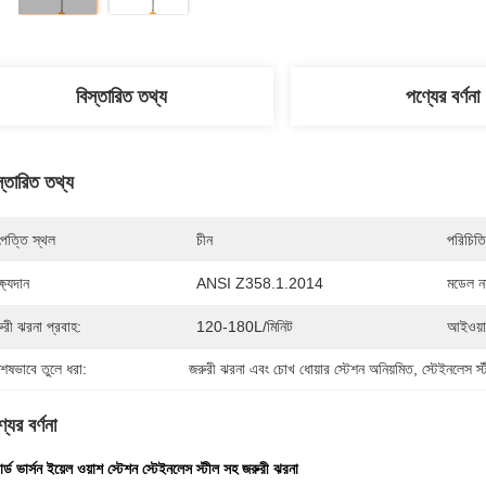
বিস্তারিত তথ্য
পণ্যের বর্ণনা
স্তারিত তথ্য
পত্তি স্থল
চীন
পরিচিতি
্ষ্যদান
ANSI Z358.1.2014
মডেল নম
ুরী ঝরনা প্রবাহ:
120-180L/মিনিট
আইওয়া
শেষভাবে তুলে ধরা:
জরুরী ঝরনা এবং চোখ ধোয়ার স্টেশন অনিয়মিত
, 
স্টেইনলেস স
যের বর্ণনা
ন্ডার্ড ভার্সন ইয়েল ওয়াশ স্টেশন স্টেইনলেস স্টীল সহ জরুরী ঝরনা