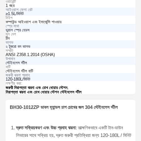
ওয়ারেন্টি
1 বছর
আইওয়াশ ফ্লো রেট
≥1.5L/মিনিট
টাইপ
কম্পাউন্ড আইওয়াশ এবং ইমার্জেন্সি শাওয়ার
স্প্রে মাথা
ডুয়াল স্প্রে হেডস
মূল দেশ
চীন
ভালভ
২ টুকরো বল ভালভ
সম্মতি
ANSI Z358.1.2014 (OSHA)
উপাদান
স্টেইনলেস স্টীল
বাটি
স্টেইনলেস স্টীল বাটি
জরুরী ঝরনা প্রবাহ
120-180L/মিনিট
লক্ষণীয় করা:
,
জরুরী নিরাপত্তা ঝরনা এবং চোখ ধোয়ার স্টেশন
নিরাপত্তা ঝরনা এবং চোখ ধোয়ার স্টেশন স্টেইনলেস স্টীল
BH30-1012ZP ডাবল হ্যান্ডস চাপ চোখের জল 304 স্টেইনলেস স্টীল
দ্রুত সক্রিয়করণ এবং উচ্চ প্রবাহ ঝরনা
: তাত্ক্ষণিকভাবে একটি টান-ডাউন
লিভারের সাথে সক্রিয় হয়, দ্রুত জরুরী প্রতিক্রিয়া জন্য 120-180L / মিনিট