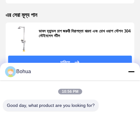
এর সেরা মূল্য পান
ডাবল হ্যান্ডস চাপ জরুরী নিরাপত্তা ঝরনা এবং চোখ ওয়াশ স্টেশন 304
স্টেইনলেস স্টীল
চালিয়ে
Bohua
প্রস্তাবিত পণ্য
10:56 PM
Good day, what product are you looking for?
বাড়ি
পণ্য
আমাদের সম্বন্ধে
কারখানা পরিদর্শন
304 স্টেইনলেস
BH30-1018 দ্রুত
উচ্চ প্রবাহের জরুরী
স্ট্যান্ডার্ড সংস্ক
স্টীল জরুরী ঝরনা
সংযোগ সুরক্ষা জরুরী
ঝরনা এবং চোখ ধোয়া
জরুরী ঝরনা চোখ
এবং ডাবল স্প্রে হেড
ঝরনা এবং চোখের
304 316
ধোয়ার স্টেশন