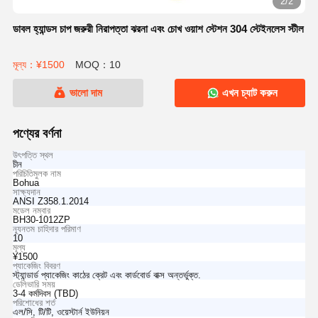
2/2
ডাবল হ্যান্ডস চাপ জরুরী নিরাপত্তা ঝরনা এবং চোখ ওয়াশ স্টেশন 304 স্টেইনলেস স্টীল
মূল্য：¥1500
MOQ：10
ভালো দাম
এখন চ্যাট করুন
পণ্যের বর্ণনা
উৎপত্তি স্থল
চীন
পরিচিতিমুলক নাম
Bohua
সাক্ষ্যদান
ANSI Z358.1.2014
মডেল নম্বার
BH30-1012ZP
ন্যূনতম চাহিদার পরিমাণ
10
মূল্য
¥1500
প্যাকেজিং বিবরণ
স্ট্যান্ডার্ড প্যাকেজিং কাঠের ক্রেট এবং কার্ডবোর্ড বাক্স অন্তর্ভুক্ত.
ডেলিভারি সময়
3-4 কর্মদিবস (TBD)
পরিশোধের শর্ত
এল/সি, টি/টি, ওয়েস্টার্ন ইউনিয়ন