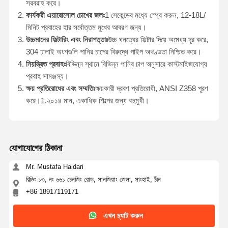
সরবরাহ করে।
কার্যকরী এয়ারোসোল চোখের জলঃ
1 সেকেন্ডের মধ্যে স্প্রে করুন, 12-18L/
মিনিট প্রবাহের হার সর্বোত্তম মুখের আবরণ জন্য।
উচ্চমানের ফিল্টারিং এবং নিরাপত্তাঃ
উচ্চ ঘনত্বের ফিল্টার দিয়ে অমেধ্য দূর করে,
304 ঢালাই অংশগুলি পানির চাপের বিরুদ্ধে পাইপ অখণ্ডতা নিশ্চিত করে।
নিয়ন্ত্রিত প্রবাহঃ
বিভিন্ন স্থানে বিভিন্ন পানির চাপ অনুসারে কাস্টমাইজযোগ্য
প্রবাহ সামঞ্জস্য।
ক্ষয় প্রতিরোধের এবং সম্মতিঃ
ক্ষয়কারী দ্রবণ প্রতিরোধী, ANSI Z358 পূরণ
করে।1.২০১৪ মান, একাধিক শিল্পের জন্য বহুমুখী।
যোগাযোগের ঠিকানা
Mr. Mustafa Haidari
বিল্ডিং ১৩, নং ৬৬১ চেনজিং রোড, সানজিয়াং জেলা, সাংহাই, চীন
+86 18917119171
এখন চ্যাট করুন