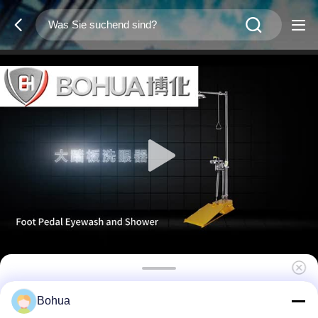
Anti-Frees Großes Fußpedal
Bohua
Augenwaschstation