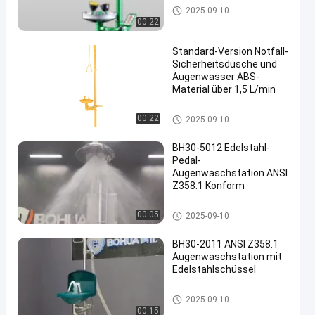
Notfalldusche und Augenwas
2025-09-10
ch
00:22
Standard-Version Notfall-
Sicherheitsdusche und
Augenwasser ABS-
Material über 1,5 L/min
Notfalldusche und Augenwas
00:22
2025-09-10
ch
BH30-5012 Edelstahl-
Pedal-
Augenwaschstation ANSI
Z358.1 Konform
Notfalldusche und Augenwas
00:05
2025-09-10
ch
BH30-2011 ANSI Z358.1
Augenwaschstation mit
Edelstahlschüssel
Notfalldusche und Augenwas
2025-09-10
ch
00:15