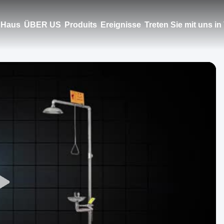
Haus
ÜBER US
Produits
Ereignisse
Treten Sie mit uns i