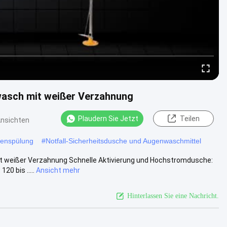
wasch mit weißer Verzahnung
Plaudern Sie Jetzt
Teilen
Ansichten
genspülung
#
Notfall-Sicherheitsdusche und Augenwaschmittel
t weißer Verzahnung Schnelle Aktivierung und Hochstromdusche:
20 bis .....
Ansicht mehr
Hinterlassen Sie eine Nachricht.