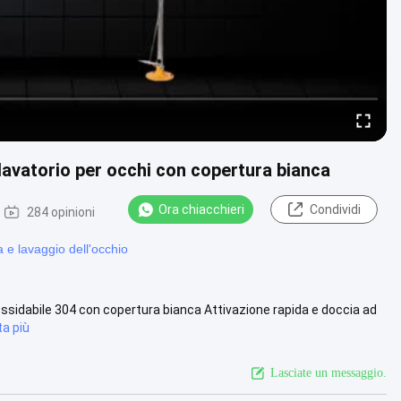
lavatorio per occhi con copertura bianca
Ora chiacchieri
Condividi
284 opinioni
e lavaggio dell'occhio
ossidabile 304 con copertura bianca Attivazione rapida e doccia ad
ta più
Lasciate un messaggio.