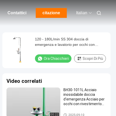
Contattici
citazione
Italian
120 - 180L/min SS 304 doccia di
emergenza e lavatorio per occhi con
copertura bianca
Ora Chiacchieri
Scopri Di Più
Video correlati
BH30-1011L Acciaio
inossidabile doccia
d'emergenza Acciaio per
occhi con rivestimento
epossidico
Doccia d'emergenza e lavaggi
00:22
2025-09-10