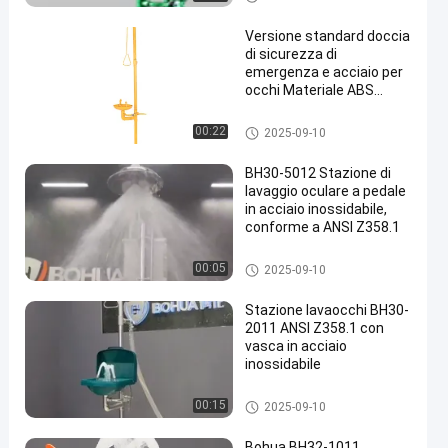
o degli occhi
Versione standard doccia
di sicurezza di
emergenza e acciaio per
occhi Materiale ABS
superiore a 1,5L/min
Doccia d'emergenza e lavaggi
00:22
2025-09-10
o degli occhi
BH30-5012 Stazione di
lavaggio oculare a pedale
in acciaio inossidabile,
conforme a ANSI Z358.1
Doccia d'emergenza e lavaggi
00:05
2025-09-10
o degli occhi
Stazione lavaocchi BH30-
2011 ANSI Z358.1 con
vasca in acciaio
inossidabile
Doccia d'emergenza e lavaggi
00:15
2025-09-10
o degli occhi
Bohua BH32-1011