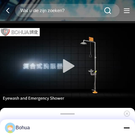
Roestvrij staal nooddouche en
Bohua
oogwasstation Niet-instelbare