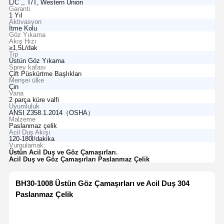
L/C ,, T/T, Western Union
Garanti
1 Yıl
Aktivasyon
İtme Kolu
Göz Yıkama
Akış Hızı
≥1,5L/dak
Tip
Üstün Göz Yıkama
Sprey kafası
Çift Püskürtme Başlıkları
Menşei ülke
Çin
Vana
2 parça küre valfi
Uyumluluk
ANSI Z358.1.2014（OSHA）
Malzeme
Paslanmaz çelik
Acil Duş Akışı
120-180l/dakika
Vurgulamak:
,
Üstün Acil Duş ve Göz Çamaşırları
Acil Duş ve Göz Çamaşırları Paslanmaz Çelik
BH30-10
08 Üstün Göz Çamaşırları ve Acil Duş 304
Paslanmaz Çelik