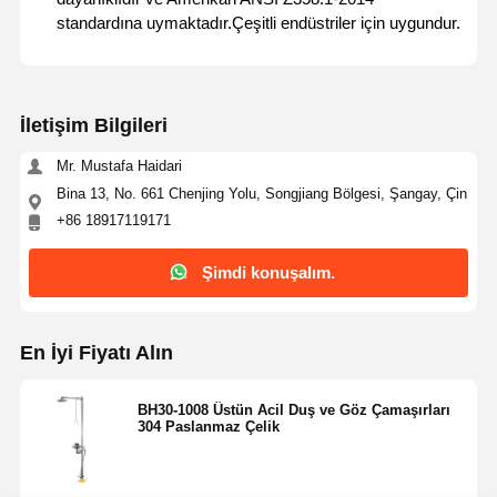
standardına uymaktadır.Çeşitli endüstriler için uygundur.
İletişim Bilgileri
Mr. Mustafa Haidari
Bina 13, No. 661 Chenjing Yolu, Songjiang Bölgesi, Şangay, Çin
+86 18917119171
Şimdi konuşalım.
En İyi Fiyatı Alın
BH30-1008 Üstün Acil Duş ve Göz Çamaşırları
304 Paslanmaz Çelik
Ev
Ürünler
Hakkımızda
Fabrika Turu