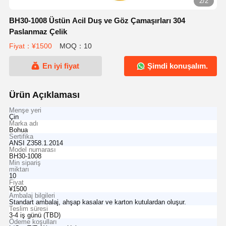
2/2
BH30-1008 Üstün Acil Duş ve Göz Çamaşırları 304
Paslanmaz Çelik
Fiyat：¥1500
MOQ：10
En iyi fiyat
Şimdi konuşalım.
Ürün Açıklaması
Menşe yeri
Çin
Marka adı
Bohua
Sertifika
ANSI Z358.1.2014
Model numarası
BH30-1008
Min sipariş
miktarı
10
Fiyat
¥1500
Ambalaj bilgileri
Standart ambalaj, ahşap kasalar ve karton kutulardan oluşur.
Teslim süresi
3-4 iş günü (TBD)
Ödeme koşulları