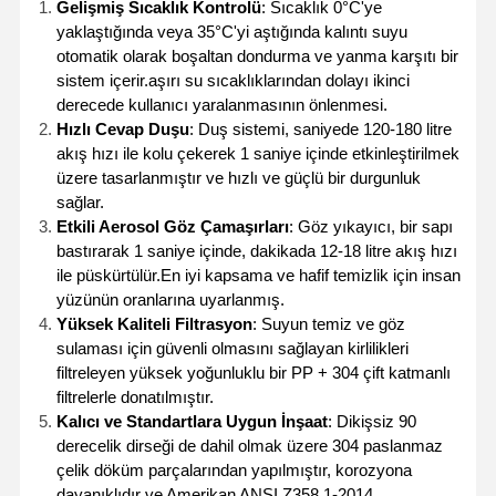
Gelişmiş Sıcaklık Kontrolü
: Sıcaklık 0°C'ye
yaklaştığında veya 35°C'yi aştığında kalıntı suyu
otomatik olarak boşaltan dondurma ve yanma karşıtı bir
sistem içerir.aşırı su sıcaklıklarından dolayı ikinci
derecede kullanıcı yaralanmasının önlenmesi.
Hızlı Cevap Duşu
: Duş sistemi, saniyede 120-180 litre
akış hızı ile kolu çekerek 1 saniye içinde etkinleştirilmek
üzere tasarlanmıştır ve hızlı ve güçlü bir durgunluk
sağlar.
Etkili Aerosol Göz Çamaşırları
: Göz yıkayıcı, bir sapı
bastırarak 1 saniye içinde, dakikada 12-18 litre akış hızı
ile püskürtülür.En iyi kapsama ve hafif temizlik için insan
yüzünün oranlarına uyarlanmış.
Yüksek Kaliteli Filtrasyon
: Suyun temiz ve göz
sulaması için güvenli olmasını sağlayan kirlilikleri
filtreleyen yüksek yoğunluklu bir PP + 304 çift katmanlı
filtrelerle donatılmıştır.
Kalıcı ve Standartlara Uygun İnşaat
: Dikişsiz 90
derecelik dirseği de dahil olmak üzere 304 paslanmaz
çelik döküm parçalarından yapılmıştır, korozyona
dayanıklıdır ve Amerikan ANSI Z358.1-2014