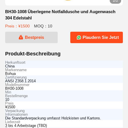
2/2
BH30-1008 Überlegene Notfalldusche und Augenwasch
304 Edelstahl
Preis：¥1500
MOQ：10
Bestpreis
Plaudern Sie Jetzt
Produkt-Beschreibung
Herkunftsort
China
Markenname
Bohua
Zertifizierung
ANSI Z358.1.2014
Modellnummer
BH30-1008
Min
Bestellmenge
10
Preis
¥1500
Verpackung
Informationen
Die Standardverpackung umfasst Holzkisten und Kartons.
Lieferzeit
3 bis 4 Arbeitstage (TBD)