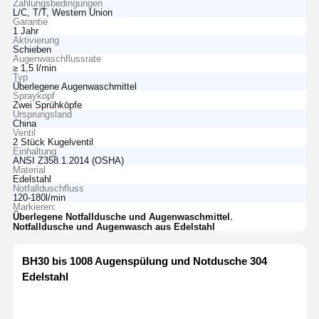
Zahlungsbedingungen
L/C, T/T, Western Union
Garantie
1 Jahr
Aktivierung
Schieben
Augenwaschflussrate
≥ 1,5 l/min
Typ
Überlegene Augenwaschmittel
Spraykopf
Zwei Sprühköpfe
Ursprungsland
China
Ventil
2 Stück Kugelventil
Einhaltung
ANSI Z358.1.2014 (OSHA)
Material
Edelstahl
Notfallduschfluss
120-180l/min
Markieren:
,
Überlegene Notfalldusche und Augenwaschmittel
Notfalldusche und Augenwasch aus Edelstahl
BH30 bis 10
08 Augenspülung und Notdusche 304
Edelstahl