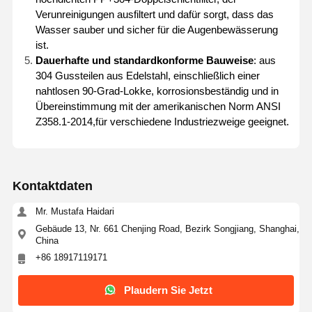
Verunreinigungen ausfiltert und dafür sorgt, dass das
Wasser sauber und sicher für die Augenbewässerung
ist.
Dauerhafte und standardkonforme Bauweise
: aus
304 Gussteilen aus Edelstahl, einschließlich einer
nahtlosen 90-Grad-Lokke, korrosionsbeständig und in
Übereinstimmung mit der amerikanischen Norm ANSI
Z358.1-2014,für verschiedene Industriezweige geeignet.
Kontaktdaten
Mr. Mustafa Haidari
Gebäude 13, Nr. 661 Chenjing Road, Bezirk Songjiang, Shanghai,
China
+86 18917119171
Heim
Produkte
Über Uns
Werksbesicht
Igung
Plaudern Sie Jetzt