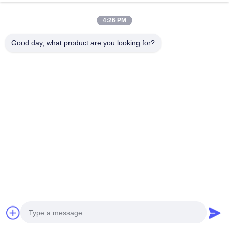
พูดคุยกันตอนนี้
ส่งคำถาม
4:26 PM
#
การประกอบน้ําล้างตา
#
ส่วนสํารองของสถานีล้างตา
Good day, what product are you looking for?
#
ส่วนของสถานีล้างตา
อะไหล่สํารองน้ํายาล้างตา
2025-03-07
มังคุดสี่เหลี่ยม HW-27 วัสดุ: ผลิตจากวัสดุเหล็กไร้ขัด 304/316 คุณภาพสูง
ขนาด:M27*2 การออกแบบ: มีลักษณะการออกแบบที่คอมแพคต์และแข็งแรง เห
มาะสําหรับการระบุเป้าหมายต่าง ๆ...
ดูเพิ่มเติม
ข้อความจากผู้เข้าชม
ปล่อยข้อความไว้
ยังไม่มีความเห็นจากสาธารณะ