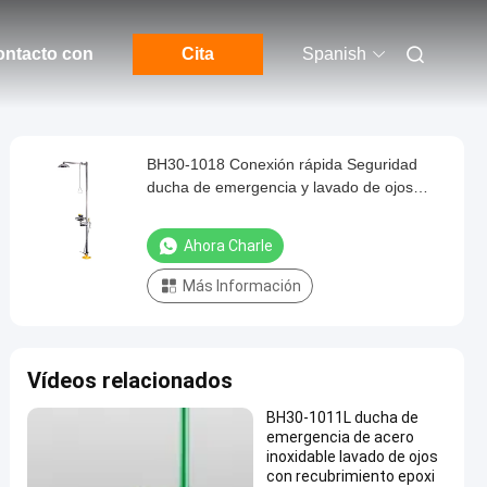
ontacto con
Cita
Spanish
BH30-1018 Conexión rápida Seguridad
ducha de emergencia y lavado de ojos
Resistencia a la corrosión
Ahora Charle
Más Información
Vídeos relacionados
BH30-1011L ducha de
emergencia de acero
inoxidable lavado de ojos
con recubrimiento epoxi