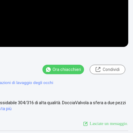
Ora chiacchieri
Condividi
tazioni di lavaggio degli occhi
ssidabile 304/316 di alta qualità. DocciaValvola a sfera a due pezzi
sta più
Lasciate un messaggio.