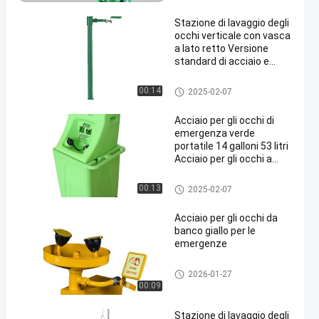
o degli occhi
Stazione di lavaggio degli
occhi verticale con vasca
a lato retto Versione
standard di acciaio e
materiale ABS ((verde)
Stazione di lavaggio degli occ
00:14
2025-02-07
hi sul bancone
Acciaio per gli occhi di
emergenza verde
portatile 14 galloni 53 litri
Acciaio per gli occhi a
gravità alimentato
Acciaio per gli occhi di emerge
00:13
2025-02-07
nza portatile
Acciaio per gli occhi da
banco giallo per le
emergenze
Stazione di lavaggio degli occ
2026-01-27
hi montata a parete
00:09
Stazione di lavaggio degli