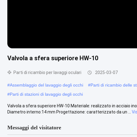
Valvola a sfera superiore HW-10
Parti di ricambio per lavaggi oculari
2025-03-07
#
Assemblaggio del lavaggio degli occhi
#
Parti di ricambio delle s
#
Parti di stazioni di lavaggio degli occhi
Valvola a sfera superiore HW-10 Materiale: realizzato in acciaio ino
Diametro interno:14 mm Progettazione: caratterizzato da un ...
Vi
Messaggi del visitatore