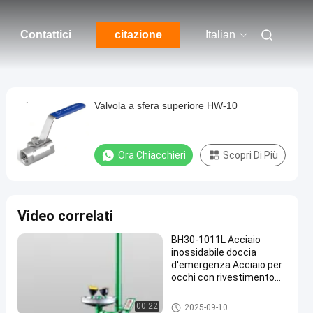
Contattici
citazione
Italian
Valvola a sfera superiore HW-10
Ora Chiacchieri
Scopri Di Più
Video correlati
BH30-1011L Acciaio
inossidabile doccia
d'emergenza Acciaio per
occhi con rivestimento
epossidico
Doccia d'emergenza e lavaggi
00:22
2025-09-10